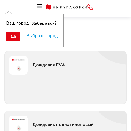
Верхняя защитная одежда
Дождевик
Хабаровск
Ваш город
?
Выбрать город
Да
Дождевик EVA
Дождевик EVA
Все категории
Дождевик полиэтиленовый
Дождевик полиэтиленовый