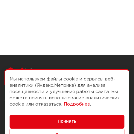
Чтобы вам легко
работалось
Мы используем файлы cookie и сервисы веб-
аналитики (Яндекс.Метрика) для анализа
посещаемости и улучшения работы сайта. Вы
можете принять использование аналитических
О компании
Помощь
cookie или отказаться.
Подробнее
.
История Компании
Доставка и оплата
Минимальные
Бонус-клуб
Принять
Способы оплаты
Функциональные/Аналитические
Журнал
Правила продажи