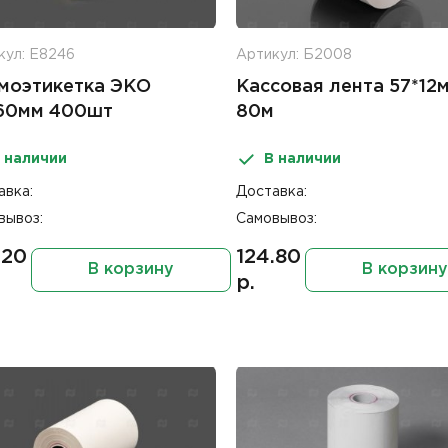
кул: Е8246
Артикул: Б2008
моэтикетка ЭКО
Кассовая лента 57*12
60мм 400шт
80м
 наличии
В наличии
авка:
Доставка:
вывоз:
Самовывоз:
.20
124.80
В корзину
В корзину
р.