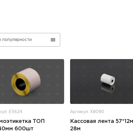
о популярности
кул: Е5624
Артикул: Х8090
моэтикетка ТОП
Кассовая лента 57*12
40мм 600шт
28м