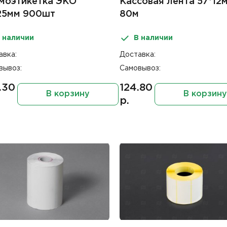
моэтикетка ЭКО
Кассовая лента 57*12
25мм 900шт
80м
 наличии
В наличии
авка:
Доставка:
вывоз:
Самовывоз:
.30
124.80
В корзину
В корзину
р.