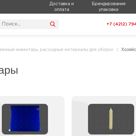
Доставка и
Брендирование
оплата
упаковки
+7 (4212)
79
венный инвентарь, расходные материалы для уборки
Хозяй
вары
Коврики
Свечи хозяйствен
оврики дезинфицирующие
Свечи хозяйственные 1
Свечи хозяйственные
2шт и бо