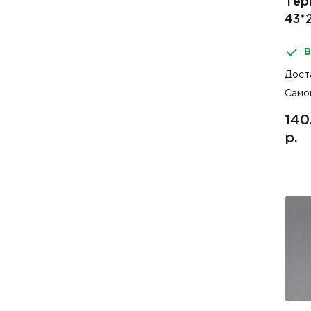
Тер
43*
В
Дост
Само
140
р.