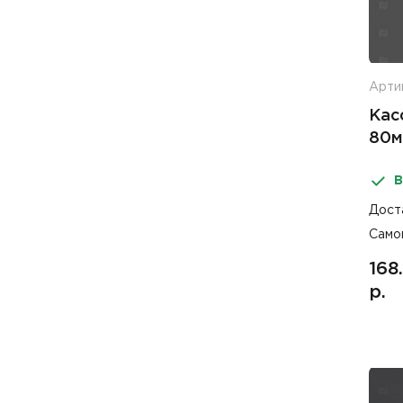
Арти
Кас
80м
В
Дост
Само
168
р.