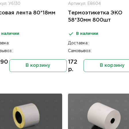
кул: У6130
Артикул: Е8604
совая лента 80*18мм
Термоэтикетка ЭКО
58*30мм 800шт
 наличии
В наличии
авка:
Доставка:
вывоз:
Самовывоз:
.90
172
В корзину
В корзину
р.