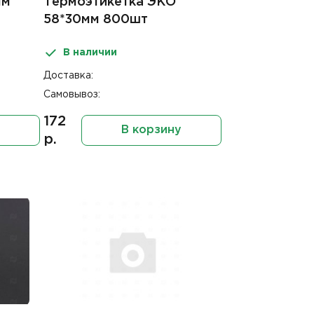
мм
Термоэтикетка ЭКО
58*30мм 800шт
В наличии
Доставка:
Самовывоз:
172
В корзину
р.