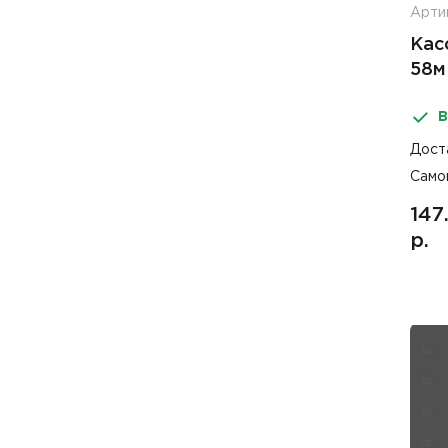
Арти
Кас
58м
В
Дост
Само
147
р.