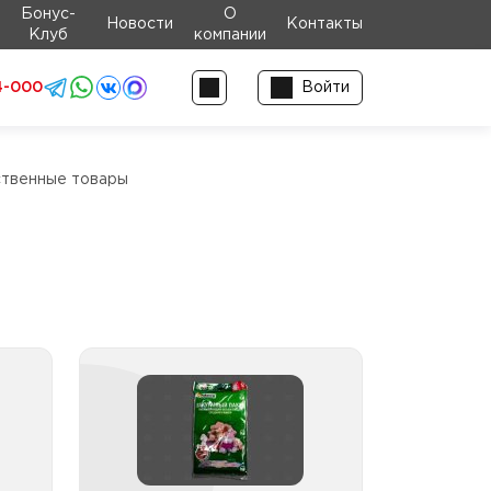
Бонус-
О
Новости
Контакты
Клуб
компании
4-000
Войти
ственные товары
ные
Товары для хранения
одежды
 шт
 от
Коробки для хранения
лее
одежды