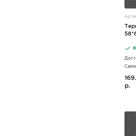
Арти
Тер
58*
В
Дост
Само
169
р.