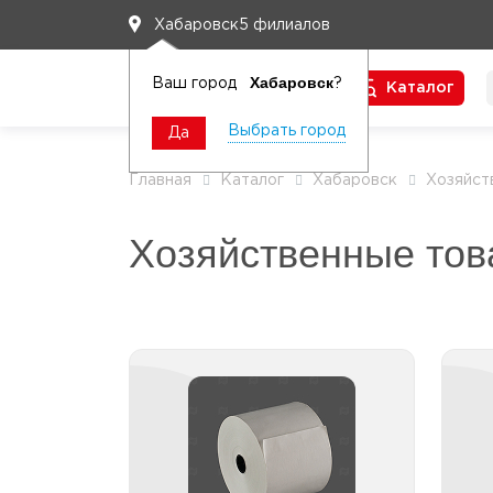
5 филиалов
Хабаровск
Хабаровск
Ваш город
?
Каталог
Чтобы вам легко работалось
Выбрать город
Да
Главная
Каталог
Хабаровск
Хозяйст
Хозяйственные то
Товары для касс, весов
и антикражные
К
принадлежности
Антикражные