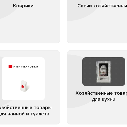
Коврики
Свечи хозяйственн
Все категории
Все катего
озяйственные товары
Хозяйственные тов
для ванной и туалета
для ку
Аксессуары для стирки
Кухонный инвентар
Вантузы и ершики
аксессу
Многоразовые контейн
Хозяйственные това
для хранения и разогр
продук
для кухни
озяйственные товары
ля ванной и туалета
Все категории
Все катего