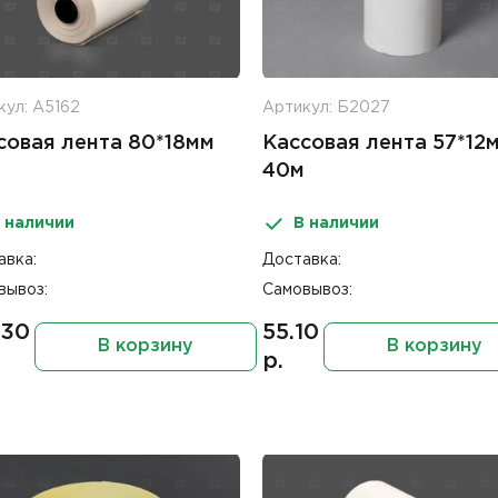
кул: А5162
Артикул: Б2027
совая лента 80*18мм
Кассовая лента 57*12
40м
 наличии
В наличии
авка:
Доставка:
вывоз:
Самовывоз:
.30
55.10
В корзину
В корзину
р.