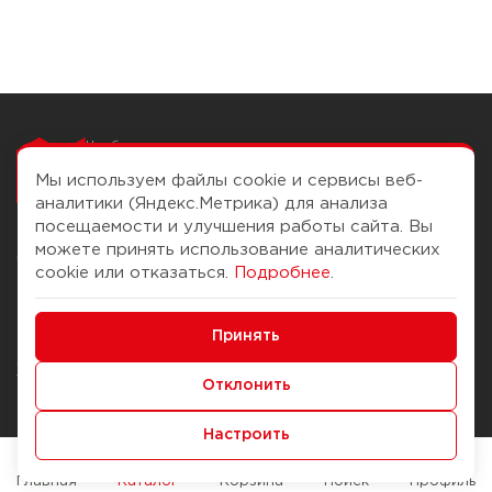
Чтобы вам легко
работалось
Мы используем файлы cookie и сервисы веб-
аналитики (Яндекс.Метрика) для анализа
посещаемости и улучшения работы сайта. Вы
можете принять использование аналитических
О компании
Помощь
cookie или отказаться.
Подробнее
.
История Компании
Доставка и оплата
Минимальные
Бонус-клуб
Принять
Способы оплаты
Функциональные/Аналитические
Журнал
Правила продажи
Отклонить
Наши марки
Вопросы и ответы
Настроить
Брендирование
Служба контроля качества
упаковки
Обмен и возврат
Главная
Каталог
Корзина
Поиск
Профиль