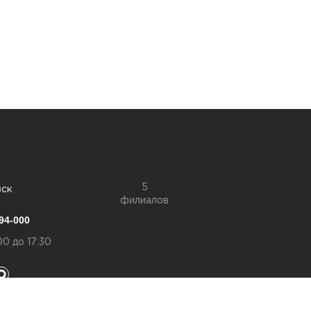
5
вск
филиалов
94-000
00 до 17:30
конфиденциальности