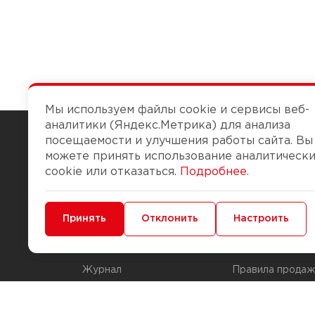
Мы используем файлы cookie и сервисы веб-
аналитики (Яндекс.Метрика) для анализа
посещаемости и улучшения работы сайта. Вы
можете принять использование аналитическ
Чтобы вам легко работалось
cookie или отказаться.
Подробнее
.
О компании
Помощь
Минимальные
Принять
Функциональные/Аналитические
Отклонить
Настроить
История Компании
Доставка и опла
Бонус-клуб
Способы оплаты
Журнал
Правила продаж
Наши марки
Вопросы и отве