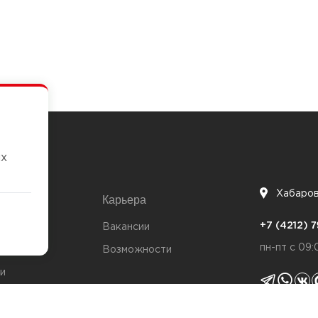
их
Хабаро
Карьера
7
+7 (4212)
та
Вакансии
пн-пт с 09:
Возможности
и
ты
Политика 