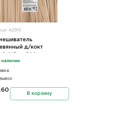
кул: А2915
мешиватель
евянный д/кокт
0,6*013мм 500шт
 наличии
ORA
авка:
вывоз:
.60
В корзину