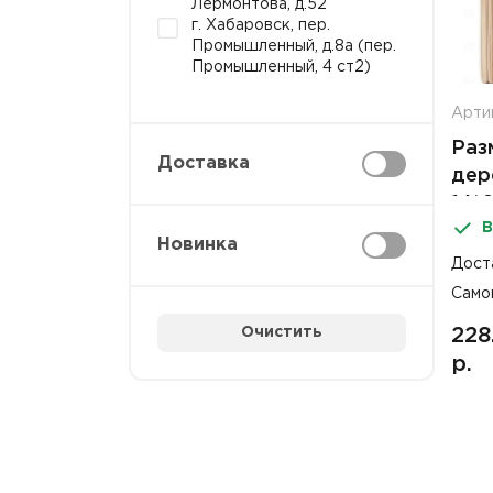
Лермонтова, д.52
г. Хабаровск, пер.
Промышленный, д.8а (пер.
Промышленный, 4 ст2)
Арти
Раз
Доставка
дер
14*
В
AVI
Новинка
Дост
Само
Очистить
228
р.