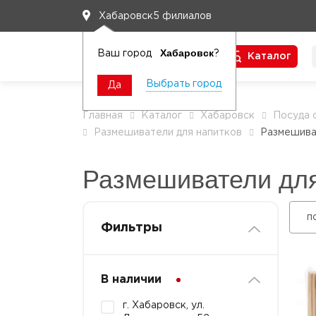
5 филиалов
Хабаровск
Хабаровск
Ваш город
?
Каталог
Чтобы вам легко работалось
Выбрать город
Да
Главная
Каталог
Хабаровск
Посуда 
Размешиватели для напитков
Размешива
Размешиватели для
п
Фильтры
В наличии
г. Хабаровск, ул.