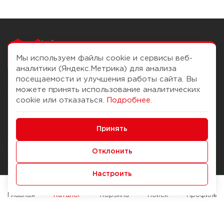
Чтобы вам легко
работалось
Мы используем файлы cookie и сервисы веб-
аналитики (Яндекс.Метрика) для анализа
посещаемости и улучшения работы сайта. Вы
можете принять использование аналитических
О компании
Помощь
cookie или отказаться.
Подробнее
.
История Компании
Доставка и оплата
Минимальные
Бонус-клуб
Принять
Способы оплаты
Функциональные/Аналитические
Журнал
Правила продажи
Отклонить
Наши марки
Вопросы и ответы
Настроить
Брендирование
Служба контроля качества
упаковки
Обмен и возврат
Главная
Каталог
Корзина
Поиск
Профиль
Карьера