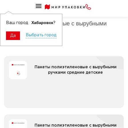
Пакеты полиэтиленовые с ручками
Пакеты полиэтиленовые с вырубными
Хабаровск
Ваш город
?
ручками средние
Выбрать город
Да
Пакеты полиэтиленовые с вырубными ручками
Пакеты полиэтиленовые с вырубными
средние детские
ручками средние детские
Все категории
Пакеты полиэтиленовые с вырубными ручками
Пакеты полиэтиленовые с вырубными
средние женские