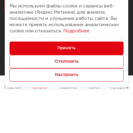
работалось
Мы используем файлы cookie и сервисы веб-
аналитики (Яндекс.Метрика) для анализа
посещаемости и улучшения работы сайта. Вы
можете принять использование аналитических
О компании
Помощь
cookie или отказаться.
Подробнее
.
История Компании
Доставка и оплата
Минимальные
Бонус-клуб
Принять
Способы оплаты
Функциональные/Аналитические
Журнал
Правила продажи
Отклонить
Наши марки
Вопросы и ответы
Настроить
Брендирование
Служба контроля качества
упаковки
Обмен и возврат
Главная
Каталог
Корзина
Поиск
Профиль
Карьера
Вакансии
Возможности