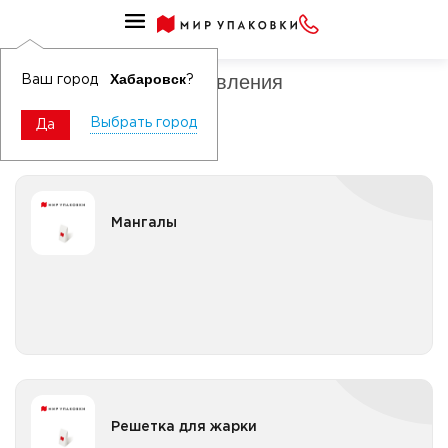
Приборы для приготовления
Приборы для приготовления
Хабаровск
Ваш город
?
Выбрать город
Да
Мангалы
Мангалы
Все категории
Решетка для жарки
Решетка для жарки