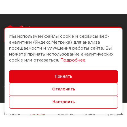
Чтобы вам легко
работалось
Мы используем файлы cookie и сервисы веб-
аналитики (Яндекс.Метрика) для анализа
посещаемости и улучшения работы сайта. Вы
можете принять использование аналитических
О компании
Помощь
cookie или отказаться.
Подробнее
.
История Компании
Доставка и оплата
Минимальные
Бонус-клуб
Принять
Способы оплаты
Функциональные/Аналитические
Журнал
Правила продажи
Отклонить
Наши марки
Вопросы и ответы
Настроить
Брендирование
Служба контроля качества
упаковки
Обмен и возврат
Главная
Каталог
Корзина
Поиск
Профиль
Карьера