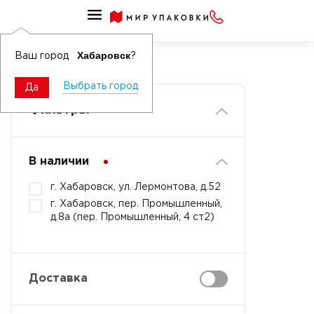
Клейкие ленты цветные
Скотч с логотипом
Хабаровск
Ваш город
?
Выбрать город
Да
Фильтры
В наличии
г. Хабаровск, ул. Лермонтова, д.52
г. Хабаровск, пер. Промышленный,
д.8а (пер. Промышленный, 4 ст2)
Доставка