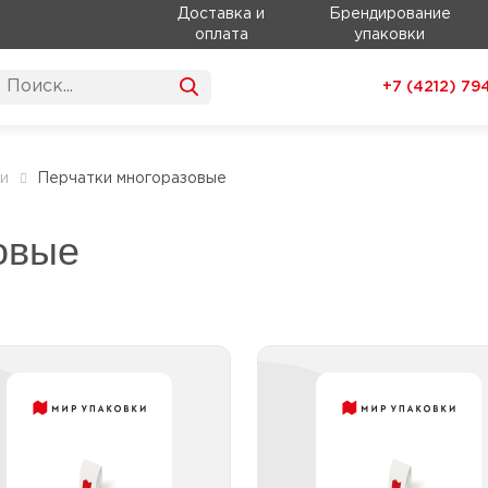
Доставка и
Брендирование
оплата
упаковки
+7 (4212)
79
и
Перчатки многоразовые
овые
Перчатки
Перча
хозяйственные без
хозяйственны
напыления
напылен
Перчатки хозяйственные
Перчатки хозяйственны