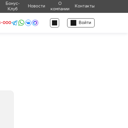
Бонус-
О
Новости
Контакты
Клуб
компании
4-000
Войти
тки
е с
ием
е с