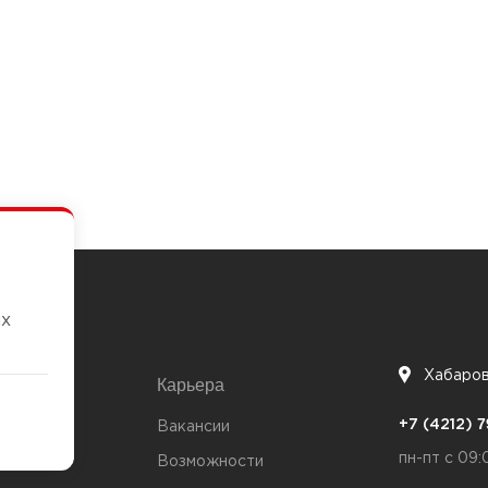
их
Хабаро
Карьера
7
+7 (4212)
та
Вакансии
пн-пт с 09:
Возможности