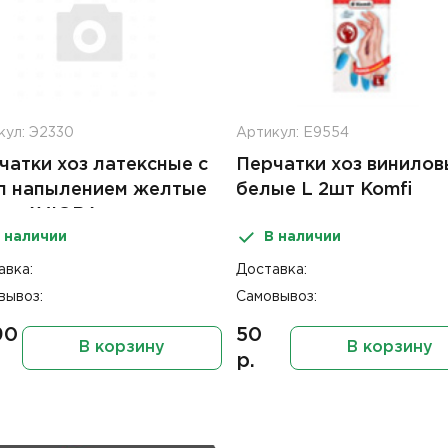
кул: Э2330
Артикул: Е9554
чатки хоз латексные с
Перчатки хоз винилов
п напылением желтые
белые L 2шт Komfi
шт AVIORA
 наличии
В наличии
авка:
Доставка:
вывоз:
Самовывоз:
90
50
В корзину
В корзину
р.