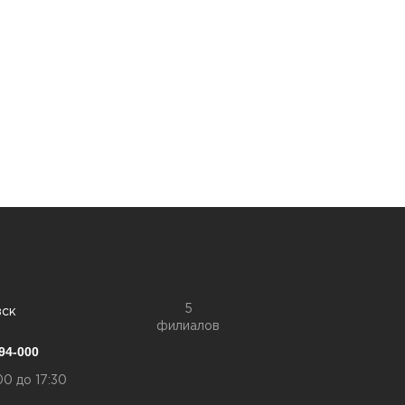
5
вск
филиалов
94-000
00 до 17:30