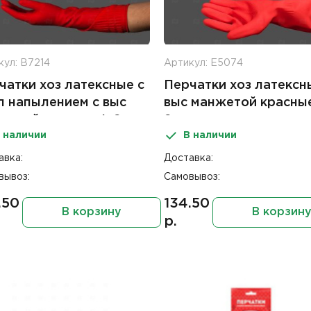
кул: В7214
Артикул: Е5074
чатки хоз латексные с
Перчатки хоз латексн
п напылением с выс
выс манжетой красны
жетой красные L 2шт
2шт
 наличии
В наличии
авка:
Доставка:
вывоз:
Самовывоз:
.50
134.50
В корзину
В корзин
р.