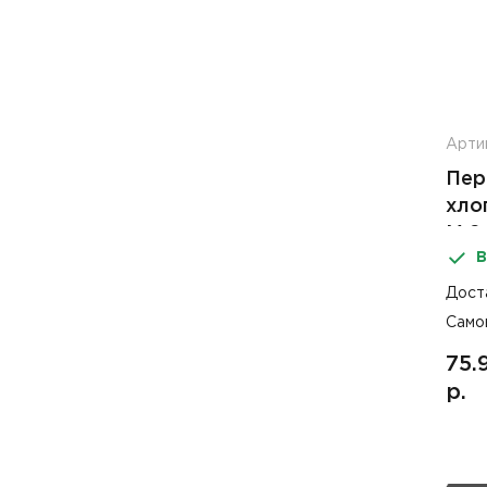
Арти
Пер
хло
М 2
В
Дост
Само
75.
р.