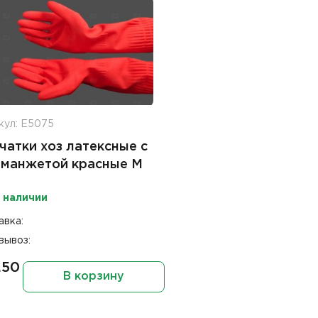
кул: Е5075
чатки хоз латексные с
 манжетой красные M
 наличии
авка:
вывоз:
.50
В корзину