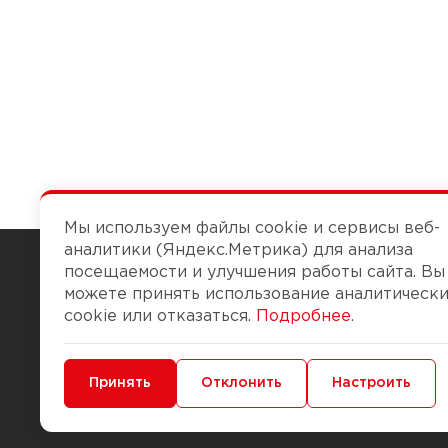
Мы используем файлы cookie и сервисы веб-
аналитики (Яндекс.Метрика) для анализа
посещаемости и улучшения работы сайта. Вы
можете принять использование аналитическ
Чтобы вам легко работалось
cookie или отказаться.
Подробнее
.
О компании
Помощь
Минимальные
Принять
Функциональные/Аналитические
Отклонить
Настроить
История Компании
Доставка и опла
Бонус-клуб
Способы оплаты