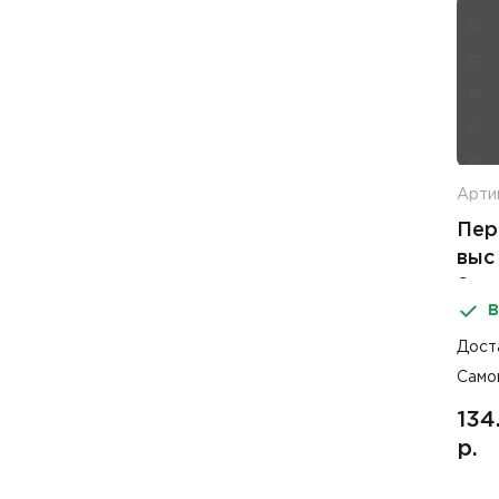
Арти
Пер
выс
2шт
В
Дост
Само
134
р.