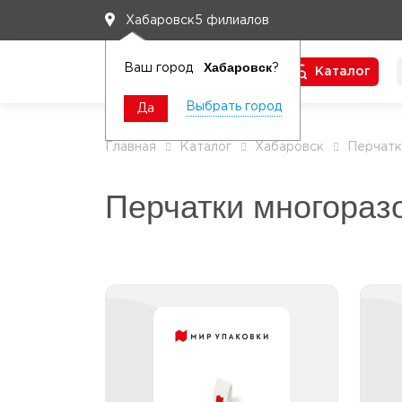
5 филиалов
Хабаровск
Хабаровск
Ваш город
?
Каталог
Чтобы вам легко работалось
Выбрать город
Да
Главная
Каталог
Хабаровск
Перчатк
Перчатки многораз
Перчатки рыбацкие
Перчатки рыбацкие M