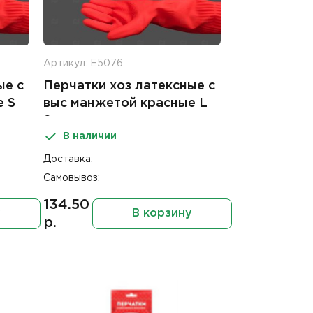
Артикул: Е5076
ые с
Перчатки хоз латексные с
е S
выс манжетой красные L
2шт
В наличии
Доставка:
Самовывоз:
134.50
у
В корзину
р.