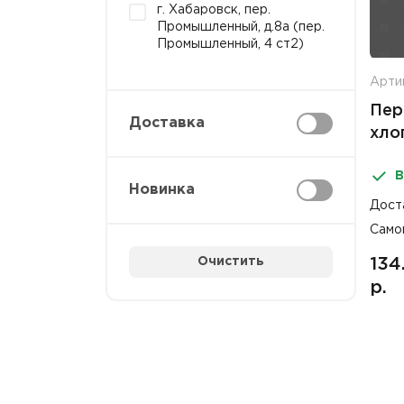
г. Хабаровск, пер.
Промышленный, д.8а (пер.
Промышленный, 4 ст2)
Арти
Пер
Доставка
хло
ман
В
Новинка
Дост
Само
Очистить
134
р.