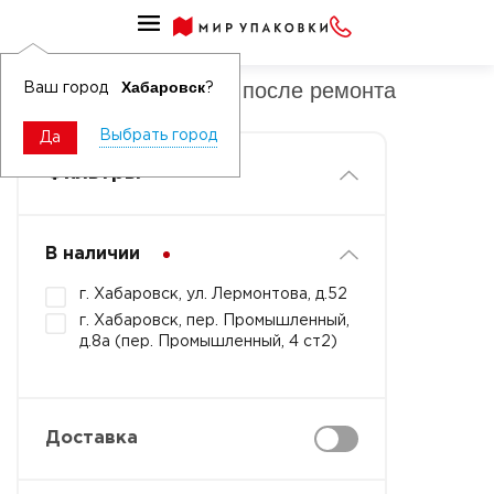
Средства моющие специализированные
Средства для уборки после ремонта
Хабаровск
Ваш город
?
Выбрать город
Да
Фильтры
В наличии
г. Хабаровск, ул. Лермонтова, д.52
г. Хабаровск, пер. Промышленный,
д.8а (пер. Промышленный, 4 ст2)
Доставка