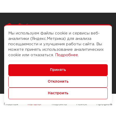
Чтобы вам легко
работалось
Мы используем файлы cookie и сервисы веб-
аналитики (Яндекс.Метрика) для анализа
посещаемости и улучшения работы сайта. Вы
можете принять использование аналитических
О компании
Помощь
cookie или отказаться.
Подробнее
.
История Компании
Доставка и оплата
Минимальные
Бонус-клуб
Принять
Способы оплаты
Функциональные/Аналитические
Журнал
Правила продажи
Отклонить
Наши марки
Вопросы и ответы
Настроить
Брендирование
Служба контроля качества
упаковки
Обмен и возврат
Главная
Каталог
Корзина
Поиск
Профиль
Карьера