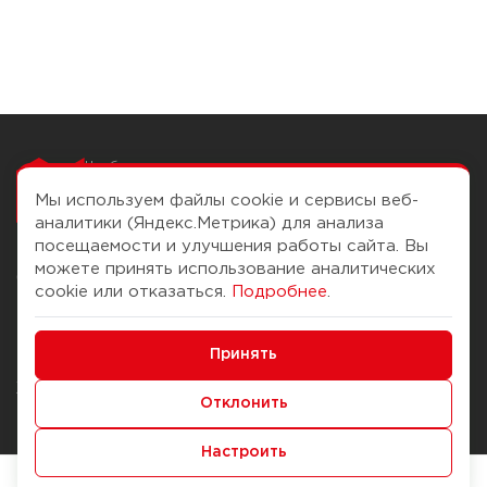
Чтобы вам легко
работалось
Мы используем файлы cookie и сервисы веб-
аналитики (Яндекс.Метрика) для анализа
посещаемости и улучшения работы сайта. Вы
можете принять использование аналитических
О компании
Помощь
cookie или отказаться.
Подробнее
.
История Компании
Доставка и оплата
Минимальные
Бонус-клуб
Принять
Способы оплаты
Функциональные/Аналитические
Журнал
Правила продажи
Отклонить
Наши марки
Вопросы и ответы
Настроить
Брендирование
Служба контроля качества
упаковки