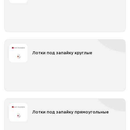
Все категории
Крышки к стаканам под запайку ПЭТ
Крышки к стаканам под запайку с логотипом
Лотки под запайку круглые
Лотки под запайку круглые
Лотки под запайку круглые ПП
Все категории
Лотки под запайку круглые с логотипом
Лотки под запайку прямоугольные
Лотки под запайку прямоугольные
Лотки под запайку прямоугольные ПП
Все категории
Лотки под запайку прямоугольные ПП с ламинацией
Лотки под запайку прямоугольные ПП с логотипом