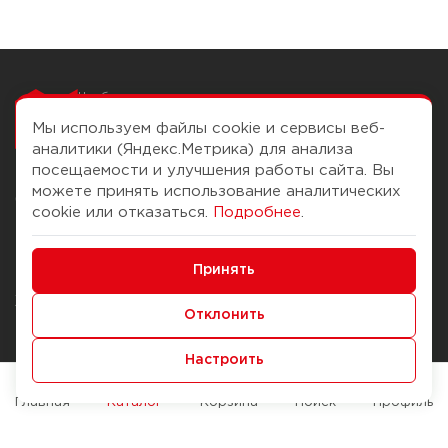
Чтобы вам легко
работалось
Мы используем файлы cookie и сервисы веб-
аналитики (Яндекс.Метрика) для анализа
посещаемости и улучшения работы сайта. Вы
можете принять использование аналитических
О компании
Помощь
cookie или отказаться.
Подробнее
.
История Компании
Доставка и оплата
Минимальные
Бонус-клуб
Принять
Способы оплаты
Функциональные/Аналитические
Журнал
Правила продажи
Отклонить
Наши марки
Вопросы и ответы
Настроить
Брендирование
Служба контроля качества
упаковки
Обмен и возврат
Главная
Каталог
Корзина
Поиск
Профиль
Карьера