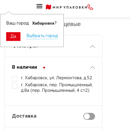
Куботейнеры пищевые
Куботейнеры ПНД пищевые
Хабаровск
Ваш город
?
Выбрать город
Да
Фильтры
В наличии
г. Хабаровск, ул. Лермонтова, д.52
г. Хабаровск, пер. Промышленный,
д.8а (пер. Промышленный, 4 ст2)
Доставка