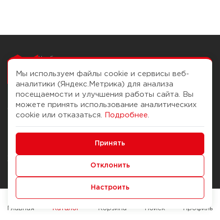
Чтобы вам легко
работалось
Мы используем файлы cookie и сервисы веб-
аналитики (Яндекс.Метрика) для анализа
посещаемости и улучшения работы сайта. Вы
можете принять использование аналитических
О компании
Помощь
cookie или отказаться.
Подробнее
.
История Компании
Доставка и оплата
Минимальные
Бонус-клуб
Принять
Способы оплаты
Функциональные/Аналитические
Журнал
Правила продажи
Отклонить
Наши марки
Вопросы и ответы
Настроить
Брендирование
Служба контроля качества
упаковки
Обмен и возврат
Главная
Каталог
Корзина
Поиск
Профиль