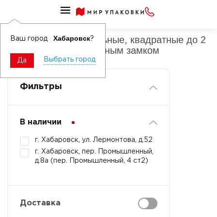
Ведра ПП прямоугольные, квадратные до 2 л
Ведра ПП прямоугольные, квадратные до 2
Хабаровск
Ваш город
?
л цветные с контрольным замком
Выбрать город
Да
Фильтры
В наличии
г. Хабаровск, ул. Лермонтова, д.52
г. Хабаровск, пер. Промышленный,
д.8а (пер. Промышленный, 4 ст2)
Доставка