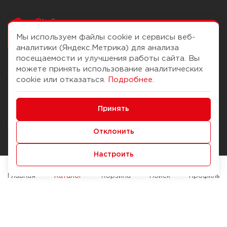
Чтобы вам легко
работалось
Мы используем файлы cookie и сервисы веб-
аналитики (Яндекс.Метрика) для анализа
посещаемости и улучшения работы сайта. Вы
можете принять использование аналитических
О компании
Помощь
cookie или отказаться.
Подробнее
.
История Компании
Доставка и оплата
Минимальные
Бонус-клуб
Принять
Способы оплаты
Функциональные/Аналитические
Журнал
Правила продажи
Отклонить
Наши марки
Вопросы и ответы
Настроить
Брендирование
Служба контроля качества
упаковки
Обмен и возврат
Главная
Каталог
Корзина
Поиск
Профиль
Карьера
Вакансии