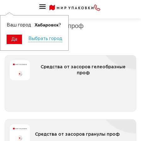
Средства для санузлов , канализационных труб проф
Средства от засоров проф
Хабаровск
Ваш город
?
Выбрать город
Да
Средства от засоров гелеобразные проф
Средства от засоров гелеобразные
проф
Все категории
Средства от засоров гранулы проф
Средства от засоров гранулы проф