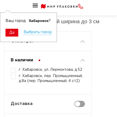
Клейкие ленты цветные
Скотч цветной цветной ширина до 3 см
Хабаровск
Ваш город
?
Выбрать город
Да
Фильтры
В наличии
г. Хабаровск, ул. Лермонтова, д.52
г. Хабаровск, пер. Промышленный,
д.8а (пер. Промышленный, 4 ст2)
Доставка