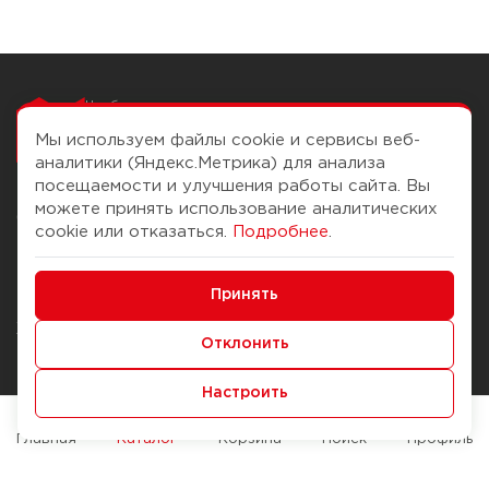
Чтобы вам легко
работалось
Мы используем файлы cookie и сервисы веб-
аналитики (Яндекс.Метрика) для анализа
посещаемости и улучшения работы сайта. Вы
можете принять использование аналитических
О компании
Помощь
cookie или отказаться.
Подробнее
.
История Компании
Доставка и оплата
Минимальные
Бонус-клуб
Принять
Способы оплаты
Функциональные/Аналитические
Журнал
Правила продажи
Отклонить
Наши марки
Вопросы и ответы
Настроить
Брендирование
Служба контроля качества
упаковки
Обмен и возврат
Главная
Каталог
Корзина
Поиск
Профиль
Карьера