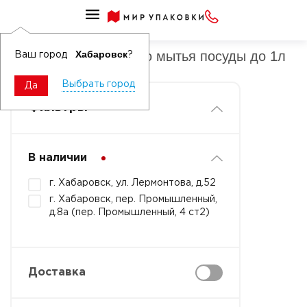
Средства для ручного мытья посуды проф
Средства для ручного мытья посуды до 1л
Хабаровск
Ваш город
?
Выбрать город
Да
Фильтры
В наличии
г. Хабаровск, ул. Лермонтова, д.52
г. Хабаровск, пер. Промышленный,
д.8а (пер. Промышленный, 4 ст2)
Доставка