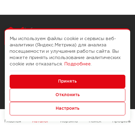
Чтобы вам легко
работалось
Мы используем файлы cookie и сервисы веб-
аналитики (Яндекс.Метрика) для анализа
посещаемости и улучшения работы сайта. Вы
можете принять использование аналитических
О компании
Помощь
cookie или отказаться.
Подробнее
.
История Компании
Доставка и оплата
Минимальные
Бонус-клуб
Принять
Способы оплаты
Функциональные/Аналитические
Журнал
Правила продажи
Отклонить
Наши марки
Вопросы и ответы
Настроить
Брендирование
Служба контроля качества
упаковки
Обмен и возврат
Главная
Каталог
Корзина
Поиск
Профиль
Карьера