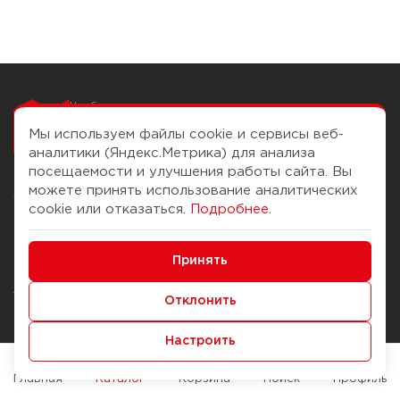
Чтобы вам легко
работалось
Мы используем файлы cookie и сервисы веб-
аналитики (Яндекс.Метрика) для анализа
посещаемости и улучшения работы сайта. Вы
можете принять использование аналитических
О компании
Помощь
cookie или отказаться.
Подробнее
.
История Компании
Доставка и оплата
Минимальные
Бонус-клуб
Принять
Способы оплаты
Функциональные/Аналитические
Журнал
Правила продажи
Отклонить
Наши марки
Вопросы и ответы
Настроить
Брендирование
Служба контроля качества
упаковки
Обмен и возврат
Главная
Каталог
Корзина
Поиск
Профиль