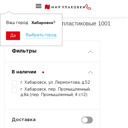
Контейнеры-ракушки пластиковые для холодных продуктов
Контейнеры-ракушки пластиковые 1001
Хабаровск
Ваш город
?
-1500 мл
Выбрать город
Да
Фильтры
В наличии
г. Хабаровск, ул. Лермонтова, д.52
г. Хабаровск, пер. Промышленный,
д.8а (пер. Промышленный, 4 ст2)
Доставка