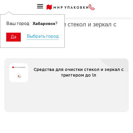
Средства для очистки стекол и зеркал
Средства для очистки стекол и зеркал с
Хабаровск
Ваш город
?
триггером
Выбрать город
Да
Средства для очистки стекол и зеркал с триггером
Средства для очистки стекол и зеркал с
до 1л
триггером до 1л
Все категории