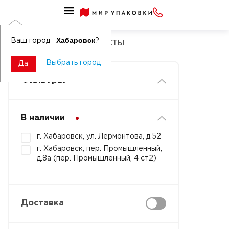
Подложки и гофролисты, перегородки
Подложки и гофролисты
Хабаровск
Ваш город
?
Выбрать город
Да
Фильтры
В наличии
г. Хабаровск, ул. Лермонтова, д.52
г. Хабаровск, пер. Промышленный,
д.8а (пер. Промышленный, 4 ст2)
Доставка