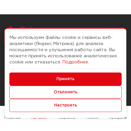
Чтобы вам легко
работалось
Мы используем файлы cookie и сервисы веб-
аналитики (Яндекс.Метрика) для анализа
посещаемости и улучшения работы сайта. Вы
можете принять использование аналитических
О компании
Помощь
cookie или отказаться.
Подробнее
.
История Компании
Доставка и оплата
Минимальные
Бонус-клуб
Принять
Способы оплаты
Функциональные/Аналитические
Журнал
Правила продажи
Отклонить
Наши марки
Вопросы и ответы
Настроить
Брендирование
Служба контроля качества
упаковки
Обмен и возврат
Главная
Каталог
Корзина
Поиск
Профиль
Карьера