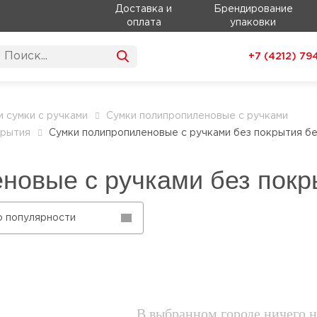
Доставка и
Брендирование
оплата
упаковки
+7 (4212)
79
и сумки с ручками
Сумки полипропиленовые с ручками
крытия
Сумки полипропиленовые с ручками без покрытия б
новые с ручками без покр
о популярности
В выбранном городе ничего н