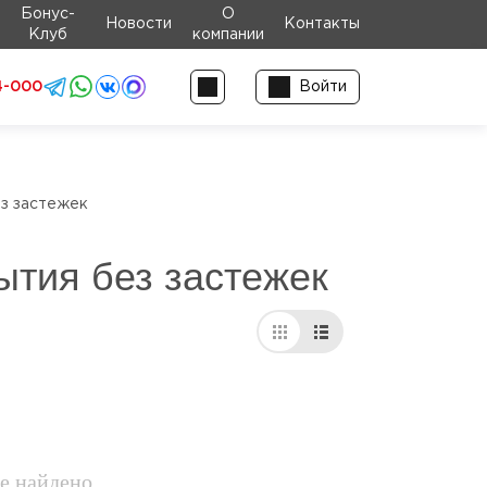
Бонус-
О
Новости
Контакты
Клуб
компании
4-000
Войти
ез застежек
ытия без застежек
е найдено