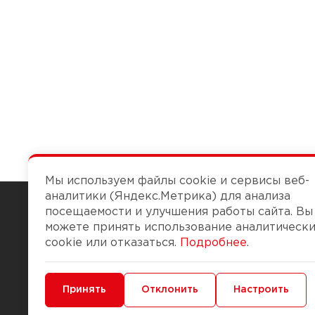
Мы используем файлы cookie и сервисы веб-
аналитики (Яндекс.Метрика) для анализа
посещаемости и улучшения работы сайта. Вы
можете принять использование аналитическ
Чтобы вам легко работалось
cookie или отказаться.
Подробнее
.
О компании
Помощь
Минимальные
Принять
Функциональные/Аналитические
Отклонить
Настроить
История Компании
Доставка и опла