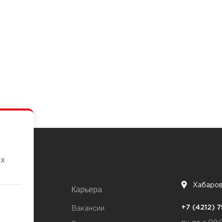
их
Хабаро
Карьера
7
+7 (4212)
та
Вакансии