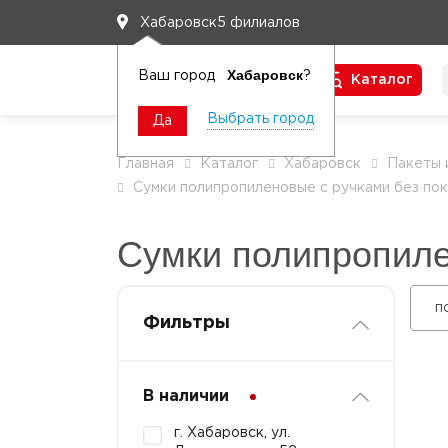
5 филиалов
Хабаровск
Хабаровск
Ваш город
?
Каталог
Чтобы вам легко работалось
Выбрать город
Да
Главная
Каталог
Хабаровск
Пакеты 
Сумки полипропиленовые с ручками без по
Сумки полипропиле
п
Фильтры
В наличии
г. Хабаровск, ул.