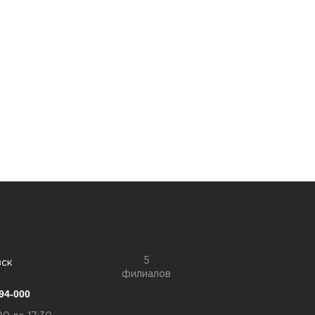
5
вск
филиалов
94-000