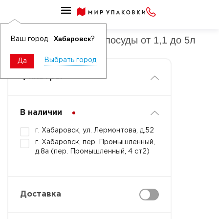
Средства для мытья посуды
Средства для мытья посуды от 1,1 до 5л
Хабаровск
Ваш город
?
Выбрать город
Да
Фильтры
В наличии
г. Хабаровск, ул. Лермонтова, д.52
г. Хабаровск, пер. Промышленный,
д.8а (пер. Промышленный, 4 ст2)
Доставка