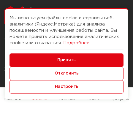
Чтобы вам легко
работалось
Мы используем файлы cookie и сервисы веб-
аналитики (Яндекс.Метрика) для анализа
посещаемости и улучшения работы сайта. Вы
можете принять использование аналитических
О компании
Помощь
cookie или отказаться.
Подробнее
.
История Компании
Доставка и оплата
Минимальные
Бонус-клуб
Принять
Способы оплаты
Функциональные/Аналитические
Журнал
Правила продажи
Отклонить
Наши марки
Вопросы и ответы
Настроить
Брендирование
Служба контроля качества
упаковки
Обмен и возврат
Главная
Каталог
Корзина
Поиск
Профиль
Карьера
Вакансии
Возможности