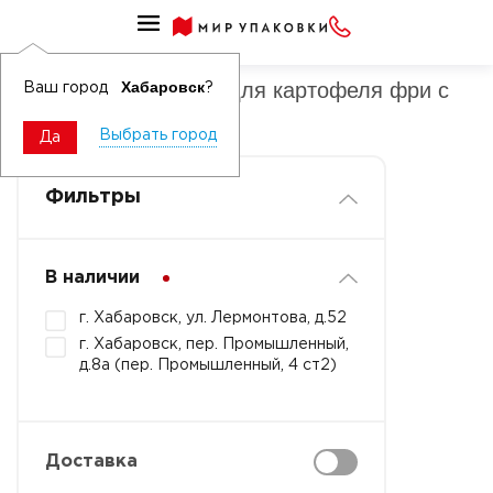
Упаковка картонная для картофеля фри
Упаковка картонная для картофеля фри с
Хабаровск
Ваш город
?
логотипом
Выбрать город
Да
Фильтры
В наличии
г. Хабаровск, ул. Лермонтова, д.52
г. Хабаровск, пер. Промышленный,
д.8а (пер. Промышленный, 4 ст2)
Доставка