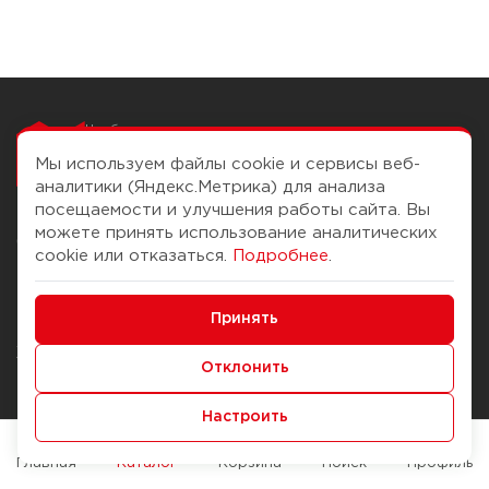
Чтобы вам легко
работалось
Мы используем файлы cookie и сервисы веб-
аналитики (Яндекс.Метрика) для анализа
посещаемости и улучшения работы сайта. Вы
можете принять использование аналитических
О компании
Помощь
cookie или отказаться.
Подробнее
.
История Компании
Доставка и оплата
Минимальные
Бонус-клуб
Принять
Способы оплаты
Функциональные/Аналитические
Журнал
Правила продажи
Отклонить
Наши марки
Вопросы и ответы
Настроить
Брендирование
Служба контроля качества
упаковки
Обмен и возврат
Главная
Каталог
Корзина
Поиск
Профиль