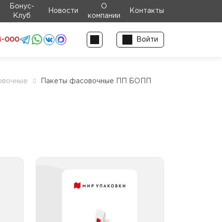
Бонус-
О
Новости
Контакты
Клуб
компании
4-000
Войти
овочные
Пакеты фасовочные ПП БОПП
 ПП
Пакеты фасовочные ПП
вой
БОПП с клеевой
сой
полосой с логотипом