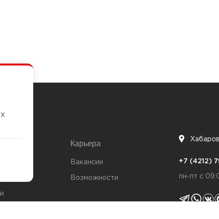
их
Хабаро
Карьера
7
+7 (4212)
та
Вакансии
пн-пт с 09:
Возможности
и
ты
Политика 