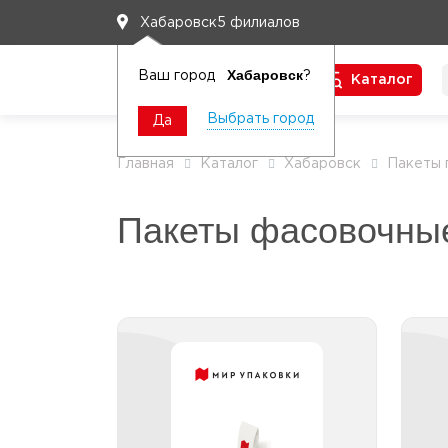
5 филиалов
Хабаровск
Хабаровск
Ваш город
?
Каталог
Чтобы вам легко работалось
Выбрать город
Да
Главная
Каталог
Хабаровск
Пакеты 
Пакеты фасовочн
Пакеты фасовочные ПП
П
БОПП без клеевой
полосы