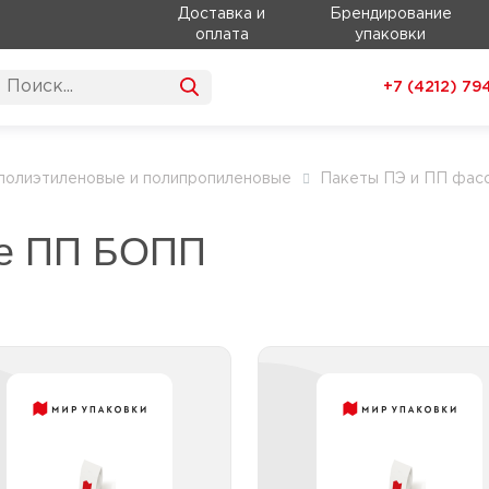
Доставка и
Брендирование
оплата
упаковки
+7 (4212)
79
полиэтиленовые и полипропиленовые
Пакеты ПЭ и ПП фас
ые ПП БОПП
акеты фасовочные ПП
Пакеты фасовочные
БОПП без клеевой
БОПП с клее
полосы с логотипом
поло