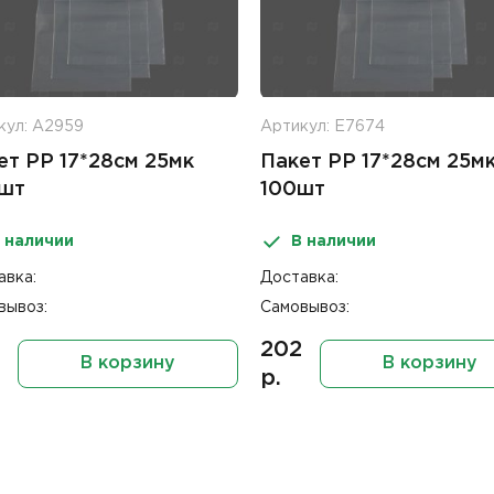
кул: А2959
Артикул: Е7674
ет PP 17*28см 25мк
Пакет PP 17*28см 25м
шт
100шт
 наличии
В наличии
авка:
Доставка:
вывоз:
Самовывоз:
202
В корзину
В корзину
р.