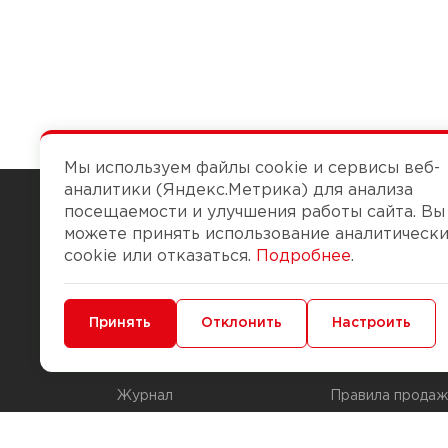
Мы используем файлы cookie и сервисы веб-
аналитики (Яндекс.Метрика) для анализа
посещаемости и улучшения работы сайта. Вы
можете принять использование аналитическ
Чтобы вам легко работалось
cookie или отказаться.
Подробнее
.
О компании
Помощь
Минимальные
Принять
Функциональные/Аналитические
Отклонить
Настроить
История Компании
Доставка и опла
Бонус-клуб
Способы оплаты
Журнал
Правила продаж
Наши марки
Вопросы и отве