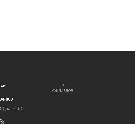
5
вск
филиалов
94-000
00 до 17:30
конфиденциальности