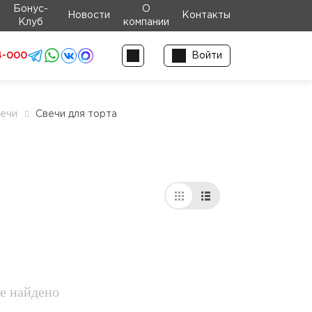
Бонус-
О
Новости
Контакты
Клуб
компании
4-000
Войти
ечи
Свечи для торта
е найдено