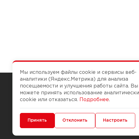
Мы используем файлы cookie и сервисы веб-
аналитики (Яндекс.Метрика) для анализа
посещаемости и улучшения работы сайта. Вы
можете принять использование аналитическ
Чтобы вам легко работалось
cookie или отказаться.
Подробнее
.
О компании
Помощь
Минимальные
Принять
Функциональные/Аналитические
Отклонить
Настроить
История Компании
Доставка и опла
Бонус-клуб
Способы оплаты