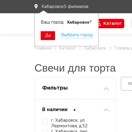
5 филиалов
Хабаровск
Хабаровск
Ваш город
?
Каталог
Чтобы вам легко работалось
Выбрать город
Да
Главная
Каталог
Хабаровск
Товары 
Свечи для торта
п
Фильтры
В наличии
г. Хабаровск, ул.
Лермонтова, д.52
г. Хабаровск, пер.