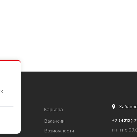
их
Хабаро
Карьера
7
+7 (4212)
та
Вакансии
пн-пт с 09:
Возможности