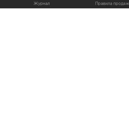
Журнал
Правила продаж
Наши марки
Вопросы и отве
Брендирование
Служба контрол
упаковки
Обмен и возвра
© 2026 Мир Упаковки