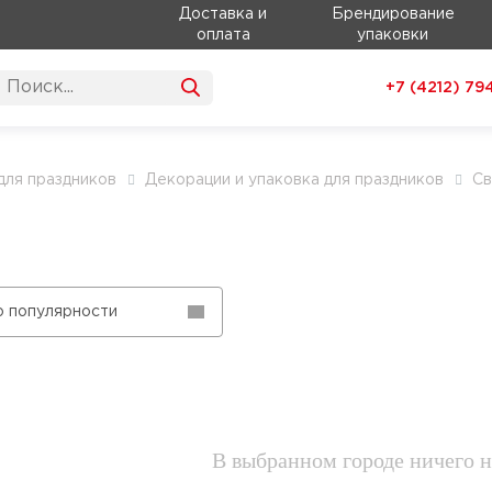
Доставка и
Брендирование
оплата
упаковки
+7 (4212)
79
для праздников
Декорации и упаковка для праздников
Св
о популярности
В выбранном городе ничего н