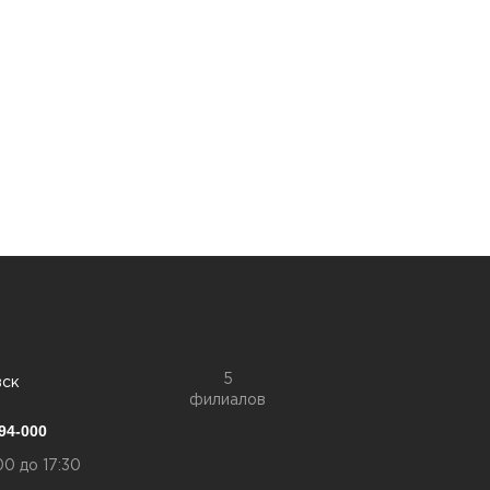
5
вск
филиалов
94-000
00 до 17:30