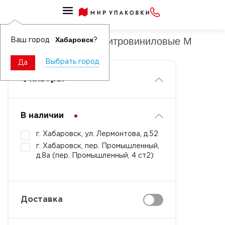
Перчатки в коробке нитровиниловые
Перчатки в коробке нитровиниловые M
Хабаровск
Ваш город
?
Выбрать город
Да
Фильтры
В наличии
г. Хабаровск, ул. Лермонтова, д.52
г. Хабаровск, пер. Промышленный,
д.8а (пер. Промышленный, 4 ст2)
Доставка