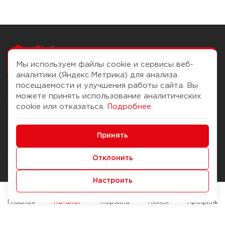
Чтобы вам легко
работалось
Мы используем файлы cookie и сервисы веб-
аналитики (Яндекс.Метрика) для анализа
посещаемости и улучшения работы сайта. Вы
можете принять использование аналитических
О компании
Помощь
cookie или отказаться.
Подробнее
.
История Компании
Доставка и оплата
Минимальные
Бонус-клуб
Принять
Способы оплаты
Функциональные/Аналитические
Журнал
Правила продажи
Отклонить
Наши марки
Вопросы и ответы
Настроить
Брендирование
Служба контроля качества
упаковки
Обмен и возврат
Главная
Каталог
Корзина
Поиск
Профиль
Карьера