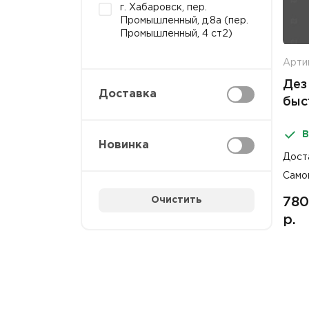
г. Хабаровск, пер.
Промышленный, д.8а (пер.
Промышленный, 4 ст2)
Арти
Дез
Доставка
быс
осн
В
Хло
Новинка
Дост
Само
Очистить
780
р.