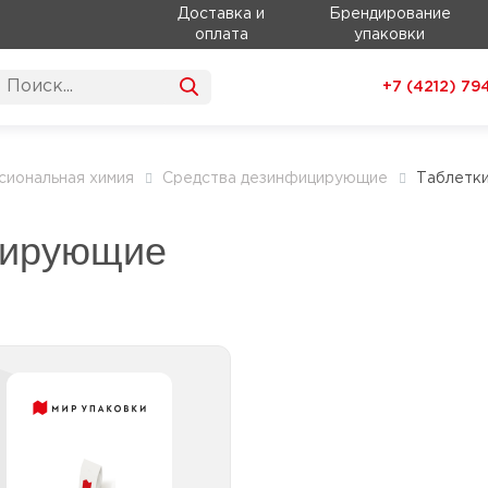
Доставка и
Брендирование
оплата
упаковки
+7 (4212)
79
иональная химия
Средства дезинфицирующие
Таблетк
цирующие
Таблетки
дезинфицирующие с
хлором