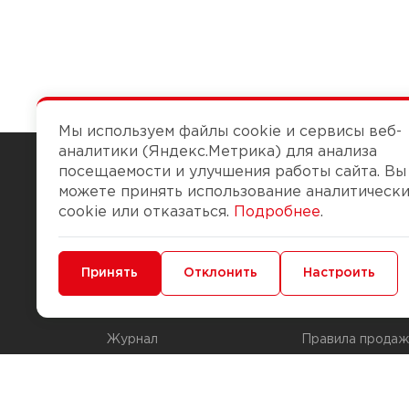
Мы используем файлы cookie и сервисы веб-
аналитики (Яндекс.Метрика) для анализа
посещаемости и улучшения работы сайта. Вы
можете принять использование аналитическ
Чтобы вам легко работалось
cookie или отказаться.
Подробнее
.
О компании
Помощь
Минимальные
Принять
Функциональные/Аналитические
Отклонить
Настроить
История Компании
Доставка и опла
Бонус-клуб
Способы оплаты
Журнал
Правила продаж
Наши марки
Вопросы и отве
Брендирование
Служба контрол