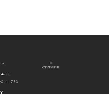
5
вск
филиалов
94-000
00 до 17:30
конфиденциальности
а обработку персональный данных