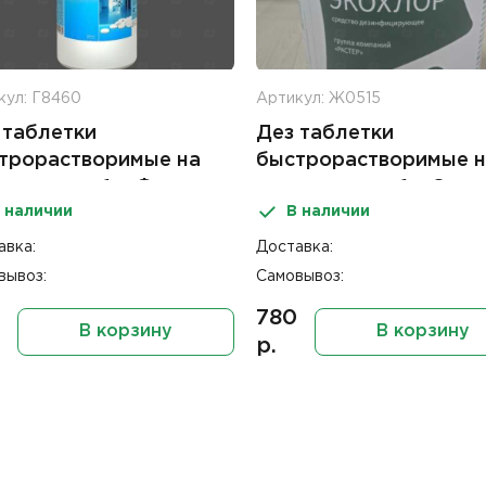
кул: Г8460
Артикул: Ж0515
 таблетки
Дез таблетки
трорастворимые на
быстрорастворимые н
ове хлора 1кг Фарма-
основе хлора 1кг Эко
 наличии
В наличии
р
авка:
Доставка:
вывоз:
Самовывоз:
780
В корзину
В корзину
р.