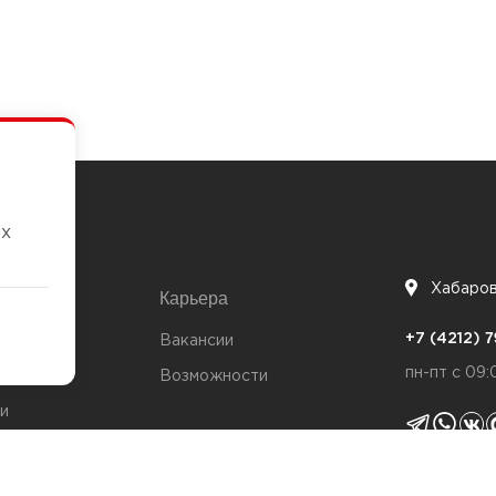
их
Хабаро
Карьера
7
+7 (4212)
та
Вакансии
пн-пт с 09:
Возможности
и
ты
Политика 
я качества
Согласие н