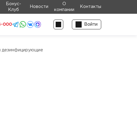
Бонус-
О
Новости
Контакты
Клуб
компании
4-000
Войти
и дезинфицирующие