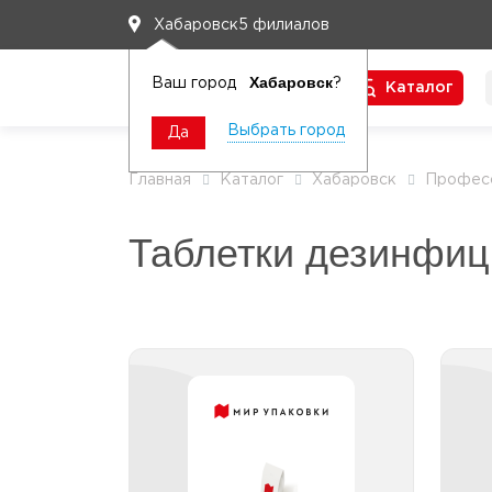
5 филиалов
Хабаровск
Хабаровск
Ваш город
?
Каталог
Чтобы вам легко работалось
Выбрать город
Да
Главная
Каталог
Хабаровск
Професс
Таблетки дезинфи
Таблетки
дезинфицирующие без
хлора