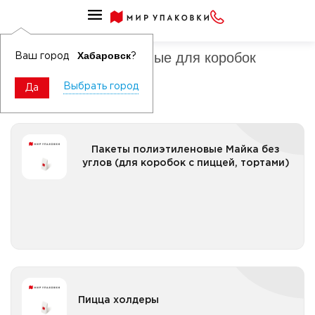
Пакеты специализированные
Пакеты полиэтиленовые для коробок
Хабаровск
Ваш город
?
Выбрать город
Да
Пакеты полиэтиленовые Майка без углов (для
Пакеты полиэтиленовые Майка без
коробок с пиццей, тортами)
углов (для коробок с пиццей, тортами)
Все категории
Пицца холдеры
Пицца холдеры