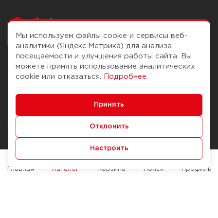
Чтобы вам легко
работалось
Мы используем файлы cookie и сервисы веб-
аналитики (Яндекс.Метрика) для анализа
посещаемости и улучшения работы сайта. Вы
можете принять использование аналитических
О компании
Помощь
cookie или отказаться.
Подробнее
.
История Компании
Доставка и оплата
Минимальные
Бонус-клуб
Принять
Способы оплаты
Функциональные/Аналитические
Журнал
Правила продажи
Отклонить
Наши марки
Вопросы и ответы
Настроить
Брендирование
Служба контроля качества
упаковки
Обмен и возврат
Главная
Каталог
Корзина
Поиск
Профиль
Карьера
Вакансии