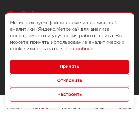
Чтобы вам легко
работалось
Мы используем файлы cookie и сервисы веб-
аналитики (Яндекс.Метрика) для анализа
посещаемости и улучшения работы сайта. Вы
можете принять использование аналитических
О компании
Помощь
cookie или отказаться.
Подробнее
.
История Компании
Доставка и оплата
Минимальные
Бонус-клуб
Принять
Способы оплаты
Функциональные/Аналитические
Журнал
Правила продажи
Отклонить
Наши марки
Вопросы и ответы
Настроить
Брендирование
Служба контроля качества
упаковки
Обмен и возврат
Главная
Каталог
Корзина
Поиск
Профиль
Карьера
Вакансии