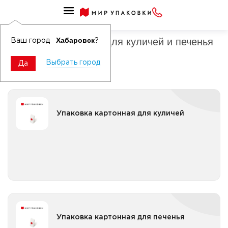
Упаковка для кондитерских изделий бумажная
Упаковка картонная для куличей и печенья
Хабаровск
Ваш город
?
Выбрать город
Да
Упаковка картонная для куличей
Упаковка картонная для куличей
Все категории
Упаковка картонная для печенья
Упаковка картонная для печенья