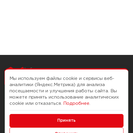
Чтобы вам легко
работалось
Мы используем файлы cookie и сервисы веб-
аналитики (Яндекс.Метрика) для анализа
посещаемости и улучшения работы сайта. Вы
можете принять использование аналитических
О компании
Помощь
cookie или отказаться.
Подробнее
.
История Компании
Доставка и оплата
Минимальные
Бонус-клуб
Принять
Способы оплаты
Функциональные/Аналитические
Журнал
Правила продажи