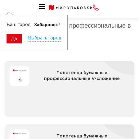
Полотенца бумажные профессиональные
Полотенца бумажные профессиональные в
Хабаровск
Ваш город
?
листах
Выбрать город
Да
Полотенца бумажные профессиональные V-
Полотенца бумажные
сложение
профессиональные V-сложение
Все категории
Полотенца бумажные профессиональные Z-
Полотенца бумажные
сложение