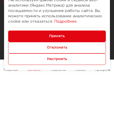
Мы используем файлы cookie и сервисы веб-
аналитики (Яндекс.Метрика) для анализа
посещаемости и улучшения работы сайта. Вы
можете принять использование аналитических
О компании
Помощь
cookie или отказаться.
Подробнее
.
История Компании
Доставка и оплата
Минимальные
Бонус-клуб
Принять
Способы оплаты
Функциональные/Аналитические
Журнал
Правила продажи
Отклонить
Наши марки
Вопросы и ответы
Настроить
Брендирование
Служба контроля качества
упаковки
Обмен и возврат
Главная
Каталог
Корзина
Поиск
Профиль
Карьера
Вакансии
Возможности