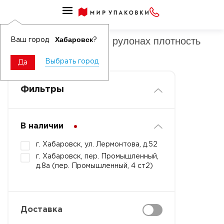
Вафельное полотно в рулонах
Вафельное полотно в рулонах плотность
Хабаровск
Ваш город
?
100-120
Выбрать город
Да
Фильтры
В наличии
г. Хабаровск, ул. Лермонтова, д.52
г. Хабаровск, пер. Промышленный,
д.8а (пер. Промышленный, 4 ст2)
Доставка