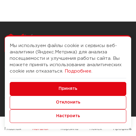
Чтобы вам легко
работалось
Мы используем файлы cookie и сервисы веб-
аналитики (Яндекс.Метрика) для анализа
посещаемости и улучшения работы сайта. Вы
можете принять использование аналитических
О компании
Помощь
cookie или отказаться.
Подробнее
.
История Компании
Доставка и оплата
Минимальные
Бонус-клуб
Принять
Способы оплаты
Функциональные/Аналитические
Журнал
Правила продажи
Отклонить
Наши марки
Вопросы и ответы
Настроить
Брендирование
Служба контроля качества
упаковки
Обмен и возврат
Главная
Каталог
Корзина
Поиск
Профиль