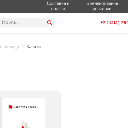
Доставка и
Брендирование
оплата
упаковки
+7 (4212)
79
я одежда
Халаты
Халаты на липучках
Халаты на липучках
облегченные до 25г/м
латы на липучках прочные
от 26г/м