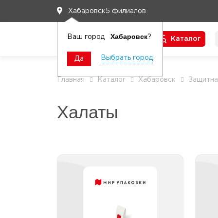
5 филиалов
Хабаровск
Хабаровск
Ваш город
?
Каталог
Чтобы вам легко работалось
Выбрать город
Да
Главная
Каталог
Хабаровск
Защитна
Халаты
Халаты на кнопках
Халаты на кнопках
облегченные до 25г/м
Ха