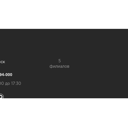
5
вск
филиалов
94-000
00 до 17:30
конфиденциальности
а обработку персональный данных
ookies