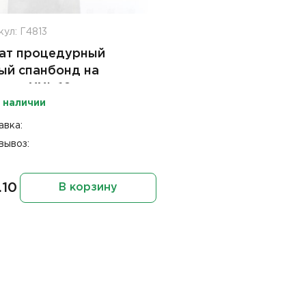
ул: Г4813
ат процедурный
ый спанбонд на
пках ХХL 10шт
 наличии
авка:
вывоз:
.10
В корзину