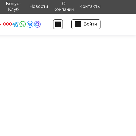
Бонус-
О
Новости
Контакты
Клуб
компании
4-000
Войти