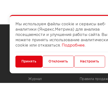
Мы используем файлы cookie и сервисы веб-
аналитики (Яндекс.Метрика) для анализа
посещаемости и улучшения работы сайта. Вы
можете принять использование аналитическ
Чтобы вам легко работалось
cookie или отказаться.
Подробнее
.
О компании
Помощь
Минимальные
Принять
Функциональные/Аналитические
Отклонить
Настроить
История Компании
Доставка и опла
Бонус-клуб
Способы оплаты
Журнал
Правила продаж
Наши марки
Вопросы и отве
Брендирование
Служба контрол
упаковки
Обмен и возвра