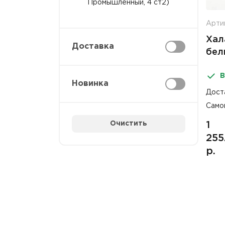
Промышленный, 4 ст2)
Артик
Хал
Доставка
бел
кно
В
Новинка
Дост
Само
Очистить
1
255
р.