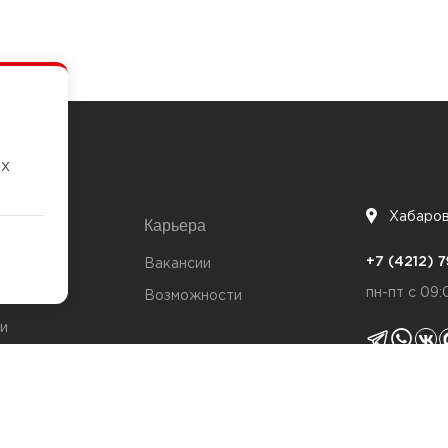
их
Хабаро
Карьера
7
+7 (4212)
та
Вакансии
пн-пт с 09:
Возможности
и
ты
Политика 
я качества
Согласие н
Политика c
т