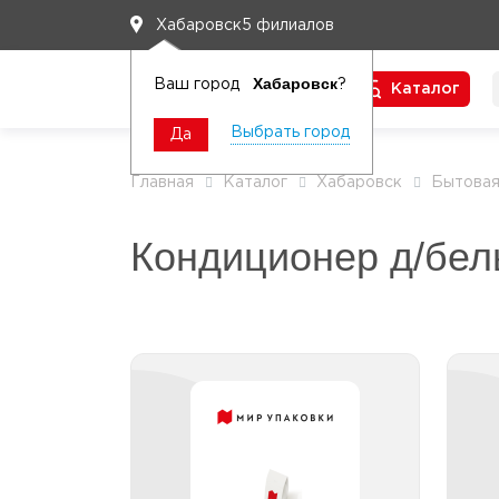
5 филиалов
Хабаровск
Хабаровск
Ваш город
?
Каталог
Чтобы вам легко работалось
Выбрать город
Да
Главная
Каталог
Хабаровск
Бытовая
Кондиционер д/бел
Кондиционер д/белья
до 2л