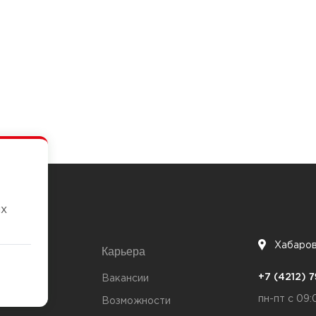
их
Хабаро
Карьера
7
+7 (4212)
та
Вакансии
пн-пт с 09:
Возможности