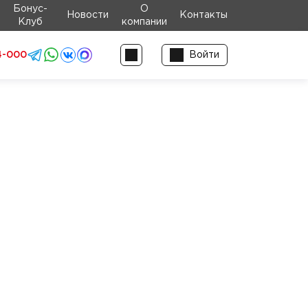
Бонус-
О
Новости
Контакты
Клуб
компании
4-000
Войти