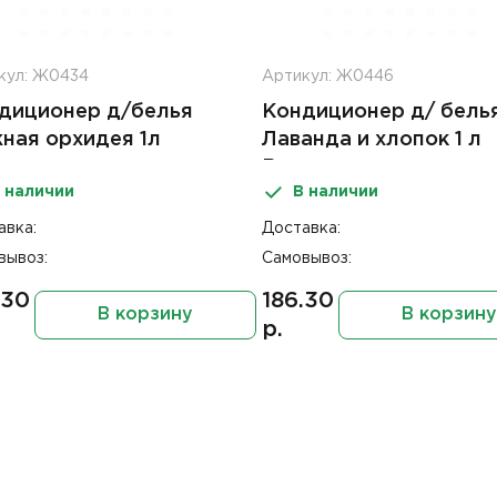
кул: Ж0434
Артикул: Ж0446
диционер д/белья
Кондиционер д/ бель
ная орхидея 1л
Лаванда и хлопок 1 л
одная стирка
Выгодная стирка
 наличии
В наличии
авка:
Доставка:
вывоз:
Самовывоз:
.30
186.30
В корзину
В корзину
р.