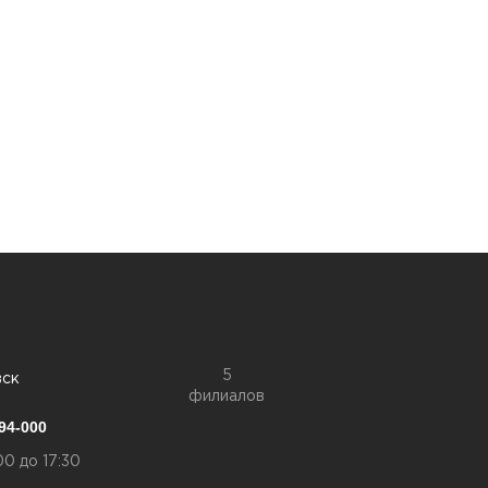
5
вск
филиалов
94-000
00 до 17:30