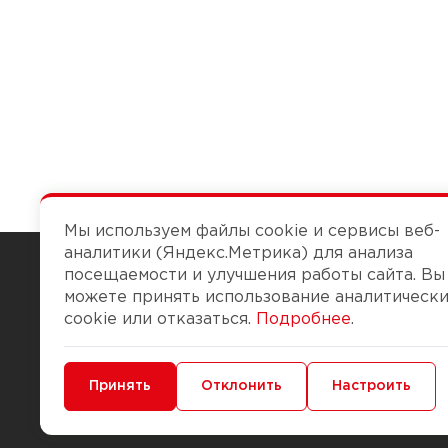
Мы используем файлы cookie и сервисы веб-
аналитики (Яндекс.Метрика) для анализа
посещаемости и улучшения работы сайта. Вы
можете принять использование аналитическ
Чтобы вам легко работалось
cookie или отказаться.
Подробнее
.
О компании
Помощь
Минимальные
Принять
Функциональные/Аналитические
Отклонить
Настроить
История Компании
Доставка и опла
Бонус-клуб
Способы оплаты