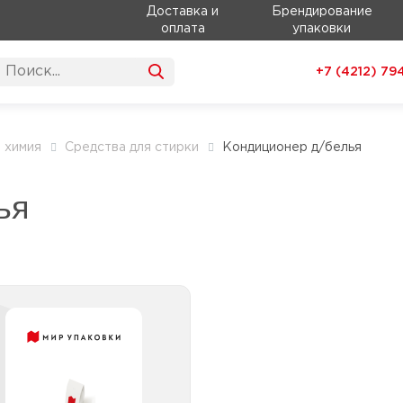
Доставка и
Брендирование
оплата
упаковки
+7 (4212)
79
 химия
Средства для стирки
Кондиционер д/белья
ья
Кондиционер д/белья
от 2,1 до 5л