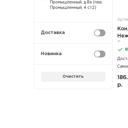
Промышленный, д.8а (пер.
Промышленный, 4 ст2)
Арти
Кон
Доставка
Неж
Выг
В
Новинка
Дост
Само
Очистить
186
р.