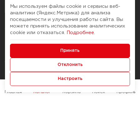
работалось
Мы используем файлы cookie и сервисы веб-
аналитики (Яндекс.Метрика) для анализа
посещаемости и улучшения работы сайта. Вы
можете принять использование аналитических
О компании
Помощь
cookie или отказаться.
Подробнее
.
История Компании
Доставка и оплата
Минимальные
Бонус-клуб
Принять
Способы оплаты
Функциональные/Аналитические
Журнал
Правила продажи
Отклонить
Наши марки
Вопросы и ответы
Настроить
Брендирование
Служба контроля качества
упаковки
Обмен и возврат
Главная
Каталог
Корзина
Поиск
Профиль
Карьера
Вакансии
Возможности