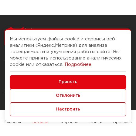
Чтобы вам легко
работалось
Мы используем файлы cookie и сервисы веб-
аналитики (Яндекс.Метрика) для анализа
посещаемости и улучшения работы сайта. Вы
можете принять использование аналитических
О компании
Помощь
cookie или отказаться.
Подробнее
.
История Компании
Доставка и оплата
Минимальные
Бонус-клуб
Принять
Способы оплаты
Функциональные/Аналитические
Журнал
Правила продажи
Отклонить
Наши марки
Вопросы и ответы
Настроить
Брендирование
Служба контроля качества
упаковки
Обмен и возврат
Главная
Каталог
Корзина
Поиск
Профиль
Карьера