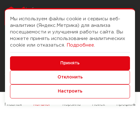
Чтобы вам легко
работалось
Мы используем файлы cookie и сервисы веб-
аналитики (Яндекс.Метрика) для анализа
посещаемости и улучшения работы сайта. Вы
можете принять использование аналитических
О компании
Помощь
cookie или отказаться.
Подробнее
.
История Компании
Доставка и оплата
Минимальные
Бонус-клуб
Принять
Способы оплаты
Функциональные/Аналитические
Журнал
Правила продажи
Отклонить
Наши марки
Вопросы и ответы
Настроить
Брендирование
Служба контроля качества
упаковки
Обмен и возврат
Главная
Каталог
Корзина
Поиск
Профиль
Карьера
Вакансии
Возможности