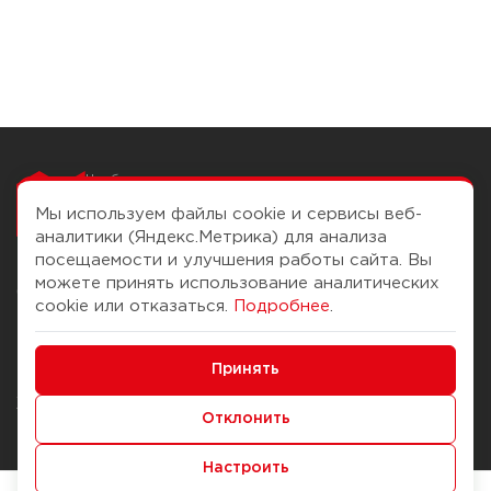
Чтобы вам легко
работалось
Мы используем файлы cookie и сервисы веб-
аналитики (Яндекс.Метрика) для анализа
посещаемости и улучшения работы сайта. Вы
можете принять использование аналитических
О компании
Помощь
cookie или отказаться.
Подробнее
.
История Компании
Доставка и оплата
Минимальные
Бонус-клуб
Принять
Способы оплаты
Функциональные/Аналитические
Журнал
Правила продажи
Отклонить
Наши марки
Вопросы и ответы
Настроить
Брендирование
Служба контроля качества