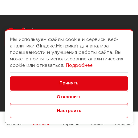
Чтобы вам легко
работалось
Мы используем файлы cookie и сервисы веб-
аналитики (Яндекс.Метрика) для анализа
посещаемости и улучшения работы сайта. Вы
можете принять использование аналитических
О компании
Помощь
cookie или отказаться.
Подробнее
.
История Компании
Доставка и оплата
Минимальные
Бонус-клуб
Принять
Способы оплаты
Функциональные/Аналитические
Журнал
Правила продажи
Отклонить
Наши марки
Вопросы и ответы
Настроить
Брендирование
Служба контроля качества
упаковки
Обмен и возврат
Главная
Каталог
Корзина
Поиск
Профиль
Карьера