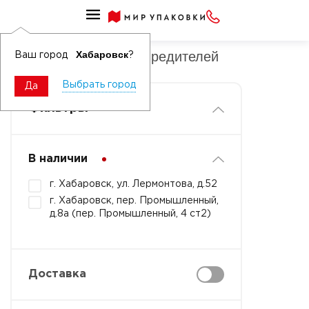
Удобрения и защита растений
Защита растений от вредителей
Хабаровск
Ваш город
?
Выбрать город
Да
Фильтры
В наличии
г. Хабаровск, ул. Лермонтова, д.52
г. Хабаровск, пер. Промышленный,
д.8а (пер. Промышленный, 4 ст2)
Доставка