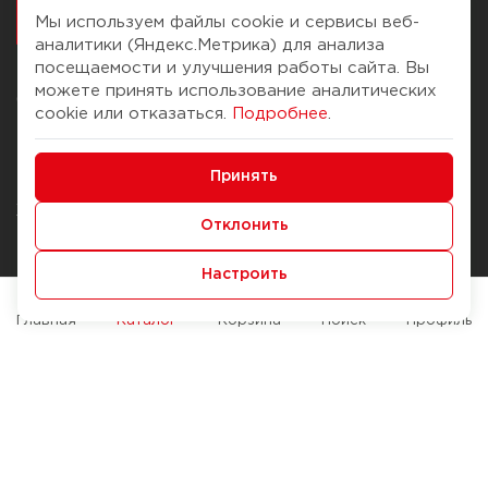
работалось
Мы используем файлы cookie и сервисы веб-
аналитики (Яндекс.Метрика) для анализа
посещаемости и улучшения работы сайта. Вы
можете принять использование аналитических
О компании
Помощь
cookie или отказаться.
Подробнее
.
История Компании
Доставка и оплата
Минимальные
Бонус-клуб
Принять
Способы оплаты
Функциональные/Аналитические
Журнал
Правила продажи
Отклонить
Наши марки
Вопросы и ответы
Настроить
Брендирование
Служба контроля качества
упаковки
Обмен и возврат
Главная
Каталог
Корзина
Поиск
Профиль
Карьера
Вакансии
Возможности