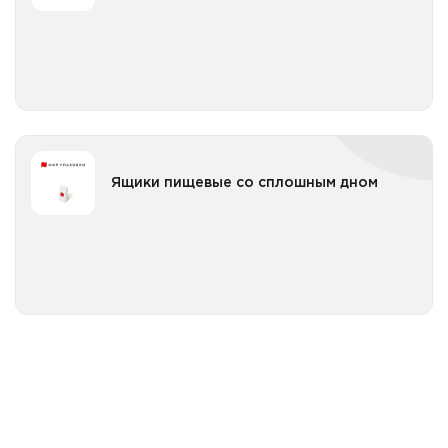
Все категории
Ящики перфорированный борт и перфорированное
дно
Ящики пищевые со сплошным дном
Ящики пищевые со сплошным дном
Ящики сплошной борт и сплошное дно
Все категории
Ящики перфорированный борт и сплошное дно