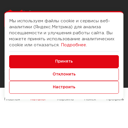
Чтобы вам легко
работалось
Мы используем файлы cookie и сервисы веб-
аналитики (Яндекс.Метрика) для анализа
посещаемости и улучшения работы сайта. Вы
можете принять использование аналитических
О компании
Помощь
cookie или отказаться.
Подробнее
.
История Компании
Доставка и оплата
Минимальные
Бонус-клуб
Принять
Способы оплаты
Функциональные/Аналитические
Журнал
Правила продажи
Отклонить
Наши марки
Вопросы и ответы
Настроить
Брендирование
Служба контроля качества
упаковки
Обмен и возврат
Главная
Каталог
Корзина
Поиск
Профиль
Карьера
Вакансии