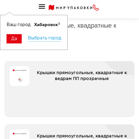
Крышки к ведрам ПП
Крышки прямоугольные, квадратные к
Хабаровск
Ваш город
?
ведрам ПП
Выбрать город
Да
Крышки прямоугольные, квадратные к ведрам ПП
Крышки прямоугольные, квадратные к
прозрачные
ведрам ПП прозрачные
Все категории
Крышки прямоугольные, квадратные к ведрам ПП
Крышки прямоугольные, квадратные к
цветные