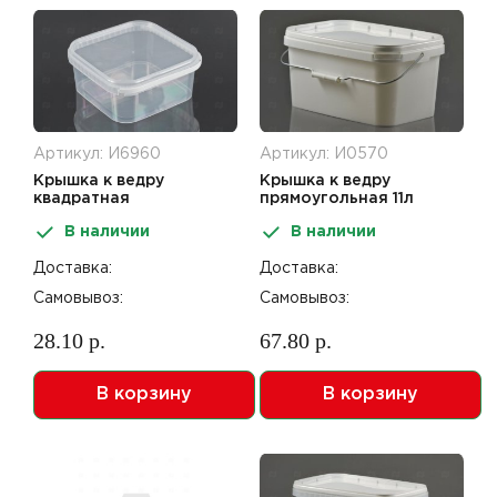
Артикул: И6960
Артикул: И0570
Крышка к ведру
Крышка к ведру
квадратная
прямоугольная 11л
2,3л/3,5л/5,7л
366*243*190мм белая
В наличии
В наличии
197,4*197,4мм
АУ
прозрачная МУ
Доставка:
Доставка:
Самовывоз:
Самовывоз:
28.10 р.
67.80 р.
В корзину
В корзину