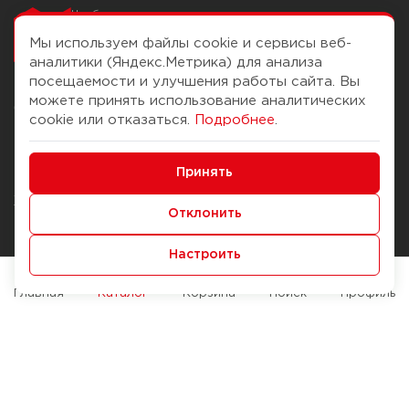
Чтобы вам легко
работалось
Мы используем файлы cookie и сервисы веб-
аналитики (Яндекс.Метрика) для анализа
посещаемости и улучшения работы сайта. Вы
можете принять использование аналитических
О компании
Помощь
cookie или отказаться.
Подробнее
.
История Компании
Доставка и оплата
Минимальные
Бонус-клуб
Принять
Способы оплаты
Функциональные/Аналитические
Журнал
Правила продажи
Отклонить
Наши марки
Вопросы и ответы
Настроить
Брендирование
Служба контроля качества
упаковки
Обмен и возврат
Главная
Каталог
Корзина
Поиск
Профиль
Карьера
Вакансии
Возможности