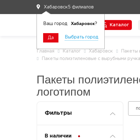
5 филиалов
Хабаровск
Хабаровск
Ваш город
?
Каталог
Чтобы вам легко работалось
Выбрать город
Да
Главная
Каталог
Хабаровск
Пакеты 
Пакеты полиэтиленовые с вырубными ручк
Пакеты полиэтилен
логотипом
п
Фильтры
В наличии