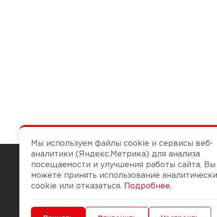
Мы используем файлы cookie и сервисы веб-
аналитики (Яндекс.Метрика) для анализа
посещаемости и улучшения работы сайта. Вы
можете принять использование аналитическ
Чтобы вам легко работалось
cookie или отказаться.
Подробнее
.
О компании
Помощь