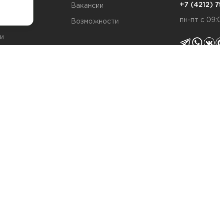
7
+7 (4212)
та
Вакансии
пн-пт с 09:
Возможности
и
ты
Политика 
я качества
Согласие н
Политика c
т