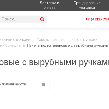
Доставка и
Брендирование
оплата
упаковки
+7 (4212)
79
и сумки с ручками
Пакеты полиэтиленовые с ручками
ами большие
Пакеты полиэтиленовые с вырубными ручками
овые с вырубными ручкам
о популярности