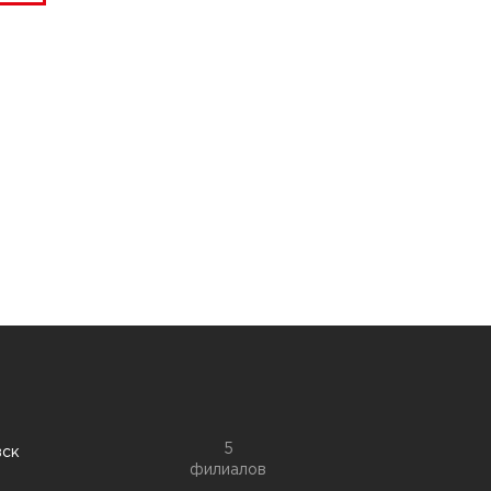
5
вск
филиалов