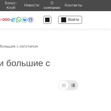
Бонус-
О
Новости
Контакты
Клуб
компании
4-000
Войти
 большие с логотипом
и большие с