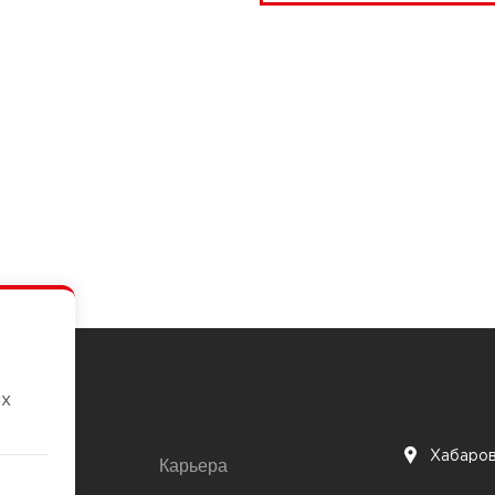
их
Хабаро
Карьера