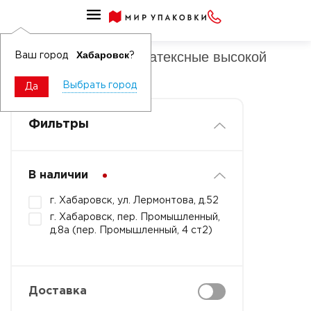
Перчатки в коробке латексные высокой прочности
Перчатки в коробке латексные высокой
Хабаровск
Ваш город
?
прочности XL
Выбрать город
Да
Фильтры
В наличии
г. Хабаровск, ул. Лермонтова, д.52
г. Хабаровск, пер. Промышленный,
д.8а (пер. Промышленный, 4 ст2)
Доставка