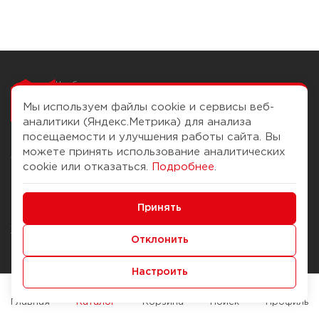
Чтобы вам легко
работалось
Мы используем файлы cookie и сервисы веб-
аналитики (Яндекс.Метрика) для анализа
посещаемости и улучшения работы сайта. Вы
можете принять использование аналитических
О компании
Помощь
cookie или отказаться.
Подробнее
.
История Компании
Доставка и оплата
Минимальные
Бонус-клуб
Принять
Способы оплаты
Функциональные/Аналитические
Журнал
Правила продажи
Отклонить
Наши марки
Вопросы и ответы
Настроить
Брендирование
Служба контроля качества
упаковки
Обмен и возврат
Главная
Каталог
Корзина
Поиск
Профиль