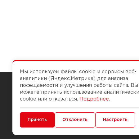
Мы используем файлы cookie и сервисы веб-
аналитики (Яндекс.Метрика) для анализа
посещаемости и улучшения работы сайта. Вы
можете принять использование аналитическ
Чтобы вам легко работалось
cookie или отказаться.
Подробнее
.
О компании
Помощь
Минимальные
Принять
Функциональные/Аналитические
Отклонить
Настроить
История Компании
Доставка и опла
Бонус-клуб
Способы оплаты