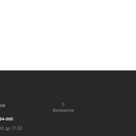
5
вск
филиалов
94-000
00 до 17:30