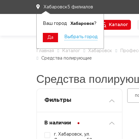
5 филиалов
Хабаровск
Хабаровск
Ваш город
?
Каталог
Чтобы вам легко работалось
Выбрать город
Да
Главная
Каталог
Хабаровск
Професс
Средства полирующие
Средства полирую
п
Фильтры
В наличии
г. Хабаровск, ул.