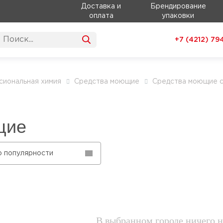
Доставка и
Брендирование
оплата
упаковки
+7 (4212)
79
иональная химия
Средства моющие
Средства моющие с
щие
о популярности
В выбранном городе ничего н