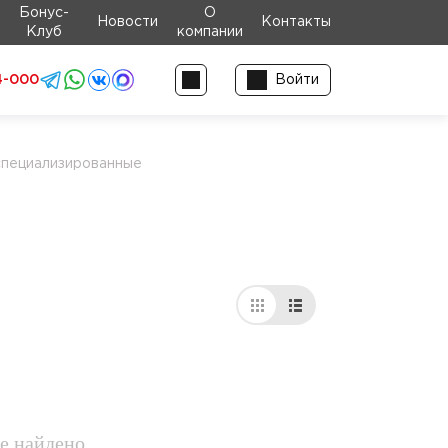
Бонус-
О
Новости
Контакты
Клуб
компании
4-000
Войти
пециализированные
е найдено