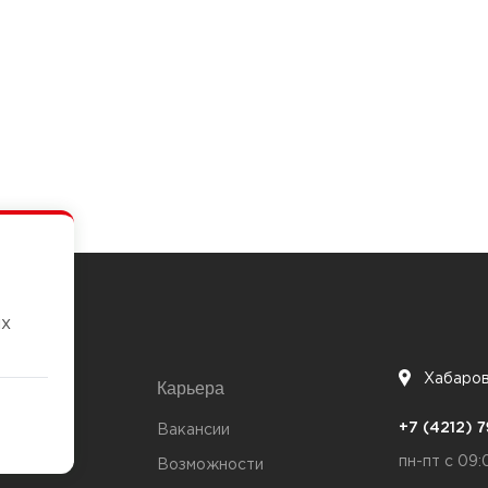
их
Хабаро
Карьера
7
+7 (4212)
та
Вакансии
пн-пт с 09:
Возможности