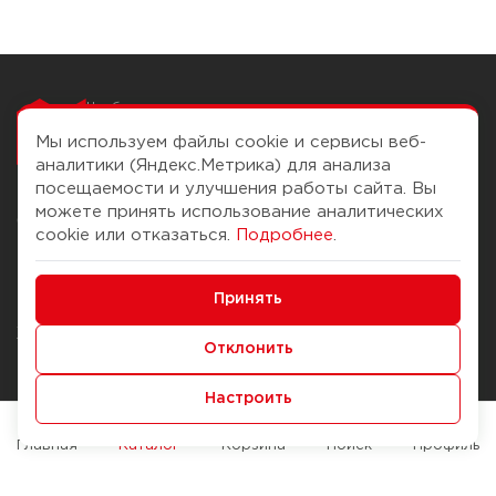
Чтобы вам легко
работалось
Мы используем файлы cookie и сервисы веб-
аналитики (Яндекс.Метрика) для анализа
посещаемости и улучшения работы сайта. Вы
можете принять использование аналитических
О компании
Помощь
cookie или отказаться.
Подробнее
.
История Компании
Доставка и оплата
Минимальные
Бонус-клуб
Принять
Способы оплаты
Функциональные/Аналитические
Журнал
Правила продажи
Отклонить
Наши марки
Вопросы и ответы
Настроить
Брендирование
Служба контроля качества
упаковки
Обмен и возврат
Главная
Каталог
Корзина
Поиск
Профиль
Карьера