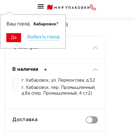
Берет нетканый
Берет нетканый белый
Хабаровск
Ваш город
?
Выбрать город
Да
Фильтры
В наличии
г. Хабаровск, ул. Лермонтова, д.52
г. Хабаровск, пер. Промышленный,
д.8а (пер. Промышленный, 4 ст2)
Доставка