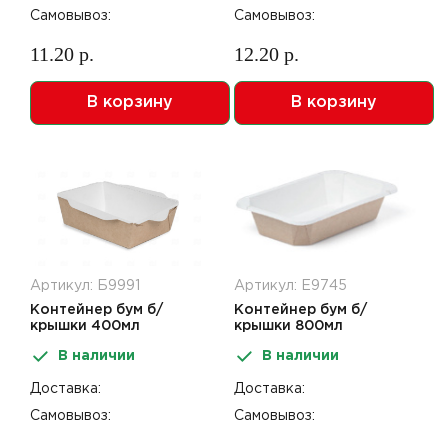
Самовывоз:
Самовывоз:
11.20 р.
12.20 р.
В корзину
В корзину
Артикул: Б9991
Артикул: Е9745
Контейнер бум б/
Контейнер бум б/
крышки 400мл
крышки 800мл
120*85*45мм
226*145*50мм
В наличии
В наличии
крафт+белый ECO
крафт+белый Octobox
OpSalad 800шт
800 50шт
Доставка:
Доставка:
Самовывоз:
Самовывоз: