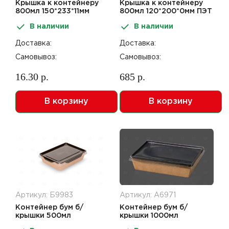
Крышка к контейнеру
Крышка к контейнеру
800мл 150*233*11мм
800мл 120*200*0мм ПЭТ
RPET плоская Octobox
плоская OneClick Lid
В наличии
В наличии
800 50шт
50шт
Доставка:
Доставка:
Самовывоз:
Самовывоз:
16.30 р.
685 р.
В корзину
В корзину
Артикул: Б9983
Артикул: А6971
Контейнер бум б/
Контейнер бум б/
крышки 500мл
крышки 1000мл
140/164*105/115*45мм
150*200*55мм