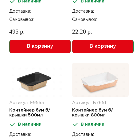
В наличии
В наличии
крафт+черный OpSalad
крафт+черный OneClick
600шт
50шт
Доставка:
Доставка:
Самовывоз:
Самовывоз:
495 р.
22.20 р.
В корзину
В корзину
Артикул: Е9565
Артикул: Б7651
Контейнер бум б/
Контейнер бум б/
крышки 500мл
крышки 800мл
187*140*45мм
186/209*105/127*55мм
В наличии
В наличии
крафт+черный Octobox
крафт картон OpSalad
70шт
400шт
Доставка:
Доставка: