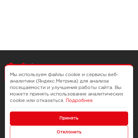
Чтобы вам легко
работалось
Мы используем файлы cookie и сервисы веб-
аналитики (Яндекс.Метрика) для анализа
посещаемости и улучшения работы сайта. Вы
можете принять использование аналитических
О компании
Помощь
cookie или отказаться.
Подробнее
.
История Компании
Доставка и оплата
Минимальные
Бонус-клуб
Принять
Способы оплаты
Функциональные/Аналитические
Журнал
Правила продажи
Отклонить