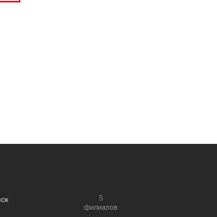
5
вск
филиалов