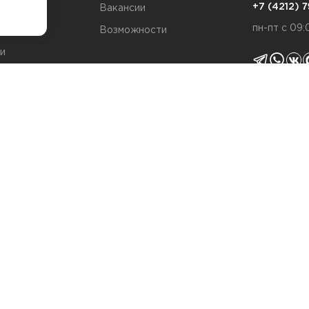
7
+7 (4212)
та
Вакансии
пн-пт с 09:
Возможности
и
ты
Политика 
я качества
Согласие н
Политика c
т