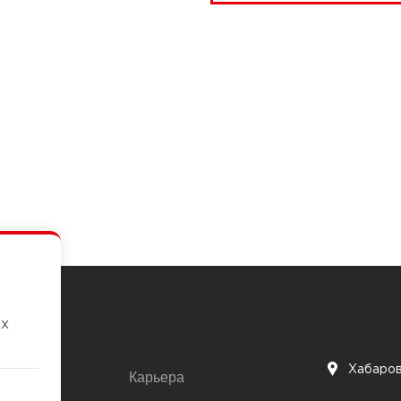
их
Хабаро
Карьера