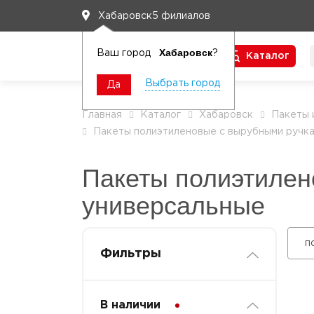
5 филиалов
Хабаровск
Хабаровск
Ваш город
?
Каталог
Чтобы вам легко работалось
Выбрать город
Да
Главная
Каталог
Хабаровск
Пакеты 
Пакеты полиэтиленовые с вырубными ручка
Пакеты полиэтилен
универсальные
п
Фильтры
В наличии