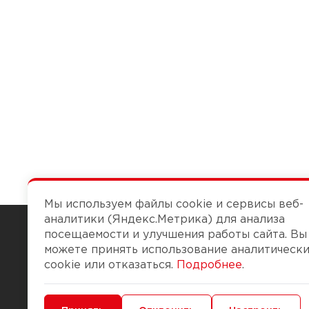
Мы используем файлы cookie и сервисы веб-
аналитики (Яндекс.Метрика) для анализа
посещаемости и улучшения работы сайта. Вы
можете принять использование аналитическ
Чтобы вам легко работалось
cookie или отказаться.
Подробнее
.
О компании
Помощь