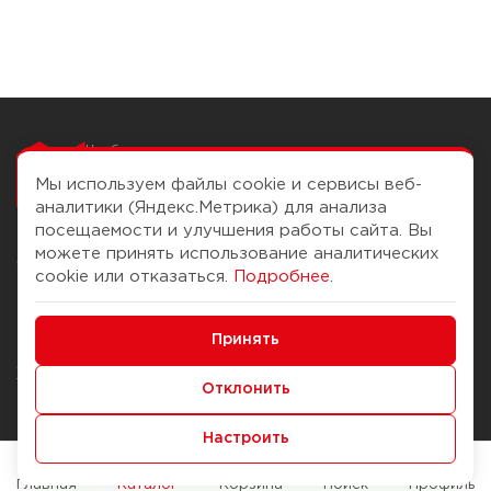
Чтобы вам легко
работалось
Мы используем файлы cookie и сервисы веб-
аналитики (Яндекс.Метрика) для анализа
посещаемости и улучшения работы сайта. Вы
можете принять использование аналитических
О компании
Помощь
cookie или отказаться.
Подробнее
.
История Компании
Доставка и оплата
Минимальные
Бонус-клуб
Принять
Способы оплаты
Функциональные/Аналитические
Журнал
Правила продажи
Отклонить
Наши марки
Вопросы и ответы
Настроить
Брендирование
Служба контроля качества
упаковки
Обмен и возврат
Главная
Каталог
Корзина
Поиск
Профиль