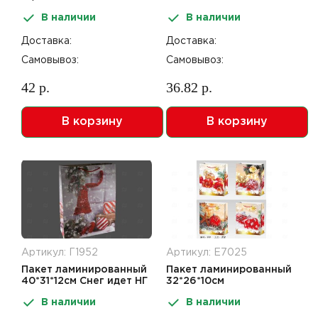
вертикальный 12шт НГ
вертикальный 12шт НГ
В наличии
В наличии
X800-L
Y2200-M
Доставка:
Доставка:
Самовывоз:
Самовывоз:
42 р.
36.82 р.
В корзину
В корзину
Артикул: Г1952
Артикул: Е7025
Пакет ламинированный
Пакет ламинированный
40*31*12см Снег идет НГ
32*26*10см
SCC484-ABCD
вертикальный 12шт НГ
В наличии
В наличии
X800-M