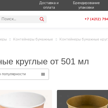
Доставка и
Брендирование
оплата
упаковки
+7 (4212)
79
неры
Контейнеры бумажные
Контейнеры бумажные кру
ые круглые от 501 мл
о популярности