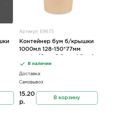
Артикул: Е9675
шки
Контейнер бум б/крышки
1000мл 128-150*77мм
крафт/белый Round Bowl
В наличии
(45шт)
Доставка:
Самовывоз:
15.20
В корзину
р.