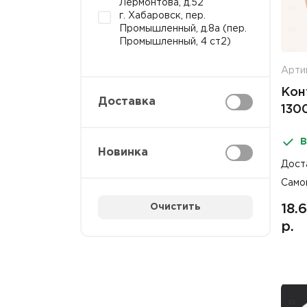
Лермонтова, д.52
г. Хабаровск, пер.
Промышленный, д.8а (пер.
Промышленный, 4 ст2)
Арти
Кон
Доставка
130
кра
В
130
Новинка
Дост
Само
Очистить
18.
р.