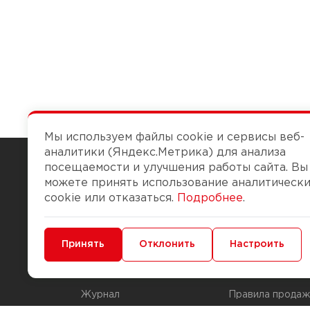
Мы используем файлы cookie и сервисы веб-
аналитики (Яндекс.Метрика) для анализа
посещаемости и улучшения работы сайта. Вы
можете принять использование аналитическ
Чтобы вам легко работалось
cookie или отказаться.
Подробнее
.
О компании
Помощь
Минимальные
Принять
Функциональные/Аналитические
Отклонить
Настроить
История Компании
Доставка и опла
Бонус-клуб
Способы оплаты
Журнал
Правила продаж