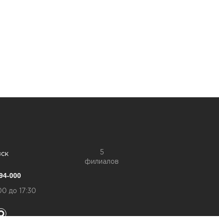
5
вск
филиалов
94-000
00 до 17:30