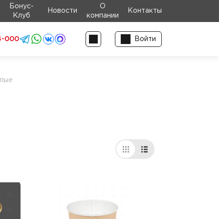
Бонус-
О
Новости
Контакты
Клуб
компании
4-000
Войти
глые