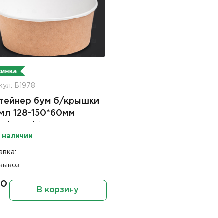
кул: В1978
тейнер бум б/крышки
мл 128-150*60мм
nd Bowl (45шт)
 наличии
авка:
вывоз:
90
В корзину