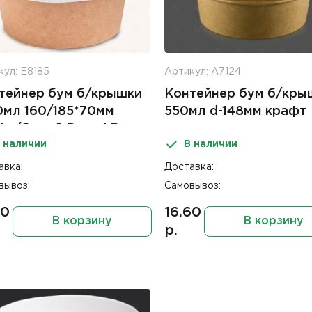
кул: Е8185
Артикул: А7124
тейнер бум б/крышки
Контейнер бум б/кры
0мл 160/185*70мм
550мл d-148мм крафт
фт/белый Round Bow
 наличии
В наличии
0
авка:
Доставка:
вывоз:
Самовывоз:
60
16.60
В корзину
В корзину
р.