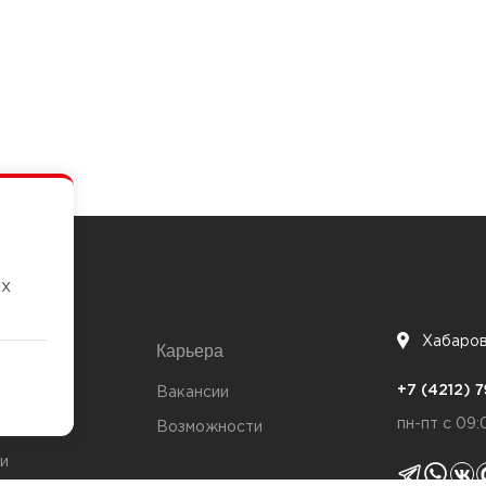
их
Хабаро
Карьера
7
+7 (4212)
та
Вакансии
пн-пт с 09:
Возможности
и