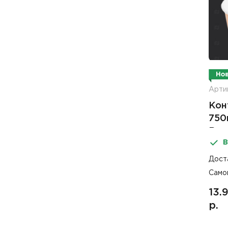
Арти
Кон
750
Rou
В
Дост
Само
13.
р.