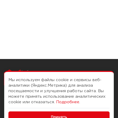
Чтобы вам легко
работалось
Мы используем файлы cookie и сервисы веб-
аналитики (Яндекс.Метрика) для анализа
посещаемости и улучшения работы сайта. Вы
можете принять использование аналитических
О компании
Помощь
cookie или отказаться.
Подробнее
.
История Компании
Доставка и оплата
Минимальные
Бонус-клуб
Принять
Способы оплаты