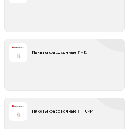
Все категории
Пакеты фасовочные ПВД в пачке с логотипом
Пакеты фасовочные ПНД
Пакеты фасовочные ПНД
Пакеты фасовочные ПНД в пачке
Все категории
Пакеты фасовочные ПНД в рулоне без втулки
Пакеты фасовочные ПНД в рулоне с втулкой
Пакеты фасовочные ПП CPP
Пакеты фасовочные ПП CPP
Пакеты фасовочные ПП CPP без клеевой полосы
Все категории
Пакеты фасовочные ПП CPP без клеевой полосы с
логотипом