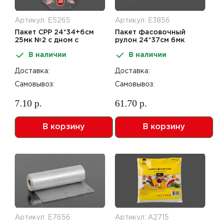
Артикул: Е5265
Артикул: Е3856
Пакет СРР 24*34+6см
Пакет фасовочный
25мк №2 с дном с
рулон 24*37см 6мк
печатью Пасха
Impacto Home 100шт
В наличии
В наличии
Доставка:
Доставка:
Самовывоз:
Самовывоз:
7.10 р.
61.70 р.
В корзину
В корзину
Артикул: Е7656
Артикул: А2715